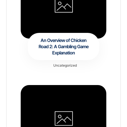
An Overview of Chicken
Road 2: A Gambling Game
Explanation
Uncategorized