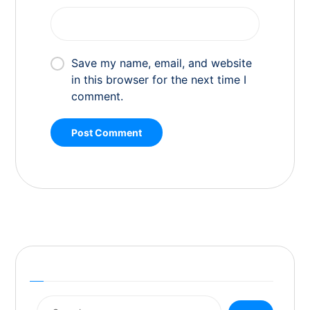
Save my name, email, and website
in this browser for the next time I
comment.