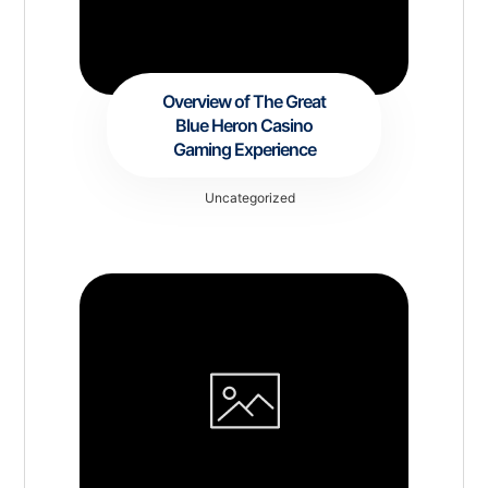
Overview of The Great
Blue Heron Casino
Gaming Experience
Uncategorized