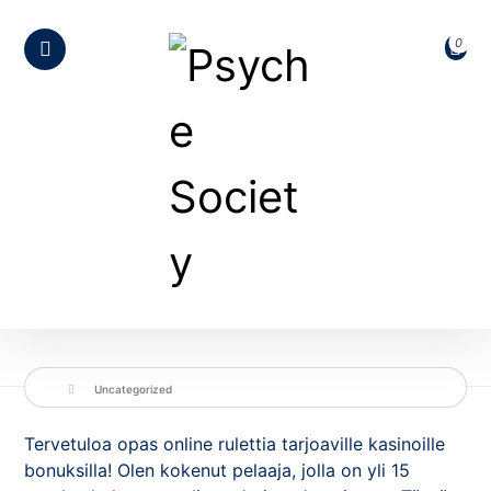
Uncategorized
Tervetuloa opas online rulettia tarjoaville kasinoille
bonuksilla! Olen kokenut pelaaja, jolla on yli 15