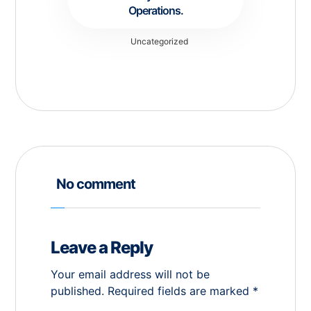
Operations.
Uncategorized
No comment
Leave a Reply
Your email address will not be
published.
Required fields are marked
*