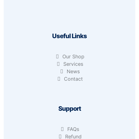
Useful Links
Our Shop
Services
News
Contact
Support
FAQs
Refund