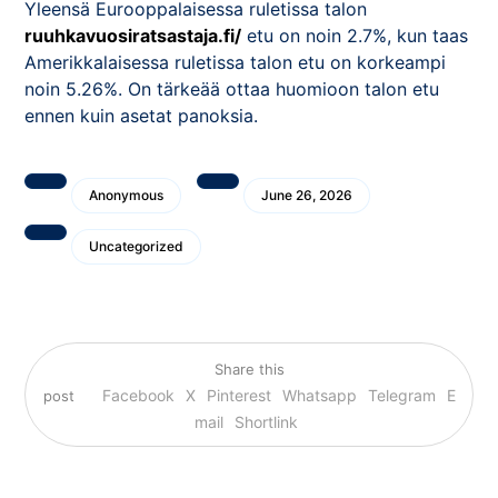
Yleensä Eurooppalaisessa ruletissa talon
ruuhkavuosiratsastaja.fi/
etu on noin 2.7%, kun taas
Amerikkalaisessa ruletissa talon etu on korkeampi
noin 5.26%. On tärkeää ottaa huomioon talon etu
ennen kuin asetat panoksia.
Anonymous
June 26, 2026
Uncategorized
Facebook
X
Pinterest
Whatsapp
Telegram
E
mail
Shortlink