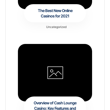
The Best New Online
Casinos for 2021
Uncategorized
Overview of Cash Lounge
Casino: Key Features and