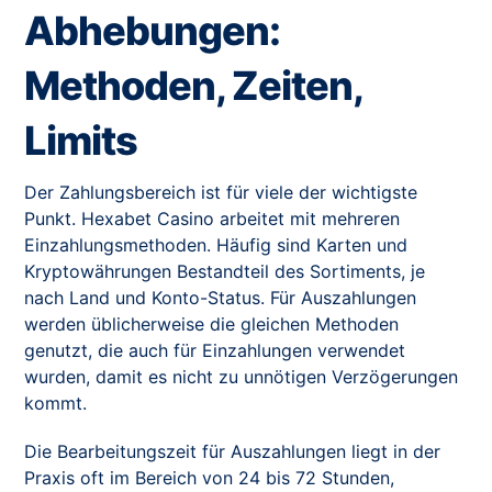
Abhebungen:
Methoden, Zeiten,
Limits
Der Zahlungsbereich ist für viele der wichtigste
Punkt. Hexabet Casino arbeitet mit mehreren
Einzahlungsmethoden. Häufig sind Karten und
Kryptowährungen Bestandteil des Sortiments, je
nach Land und Konto-Status. Für Auszahlungen
werden üblicherweise die gleichen Methoden
genutzt, die auch für Einzahlungen verwendet
wurden, damit es nicht zu unnötigen Verzögerungen
kommt.
Die Bearbeitungszeit für Auszahlungen liegt in der
Praxis oft im Bereich von 24 bis 72 Stunden,