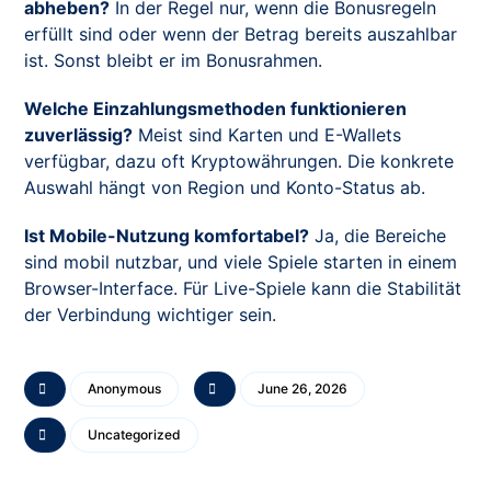
abheben?
In der Regel nur, wenn die Bonusregeln
erfüllt sind oder wenn der Betrag bereits auszahlbar
ist. Sonst bleibt er im Bonusrahmen.
Welche Einzahlungsmethoden funktionieren
zuverlässig?
Meist sind Karten und E-Wallets
verfügbar, dazu oft Kryptowährungen. Die konkrete
Auswahl hängt von Region und Konto-Status ab.
Ist Mobile-Nutzung komfortabel?
Ja, die Bereiche
sind mobil nutzbar, und viele Spiele starten in einem
Browser-Interface. Für Live-Spiele kann die Stabilität
der Verbindung wichtiger sein.
Anonymous
June 26, 2026
Uncategorized