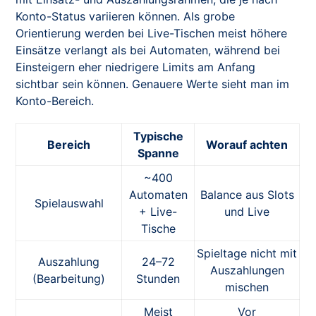
Konto-Status variieren können. Als grobe
Orientierung werden bei Live-Tischen meist höhere
Einsätze verlangt als bei Automaten, während bei
Einsteigern eher niedrigere Limits am Anfang
sichtbar sein können. Genauere Werte sieht man im
Konto-Bereich.
Typische
Bereich
Worauf achten
Spanne
~400
Automaten
Balance aus Slots
Spielauswahl
+ Live-
und Live
Tische
Spieltage nicht mit
Auszahlung
24–72
Auszahlungen
(Bearbeitung)
Stunden
mischen
Meist
Vor