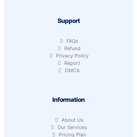
Support
FAQs
Refund
Privacy Policy
Report
DMCA
Information
About Us
Our Services
Pricing Plan