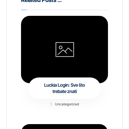
Related Posts ...
Luckia Login: Sve što
trebate znati
Uncategorized