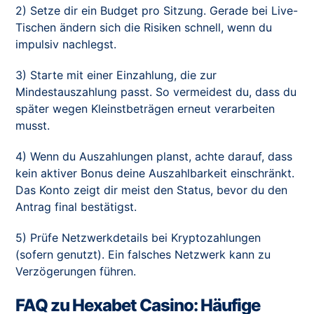
2) Setze dir ein Budget pro Sitzung. Gerade bei Live-
Tischen ändern sich die Risiken schnell, wenn du
impulsiv nachlegst.
3) Starte mit einer Einzahlung, die zur
Mindestauszahlung passt. So vermeidest du, dass du
später wegen Kleinstbeträgen erneut verarbeiten
musst.
4) Wenn du Auszahlungen planst, achte darauf, dass
kein aktiver Bonus deine Auszahlbarkeit einschränkt.
Das Konto zeigt dir meist den Status, bevor du den
Antrag final bestätigst.
5) Prüfe Netzwerkdetails bei Kryptozahlungen
(sofern genutzt). Ein falsches Netzwerk kann zu
Verzögerungen führen.
FAQ zu Hexabet Casino: Häufige