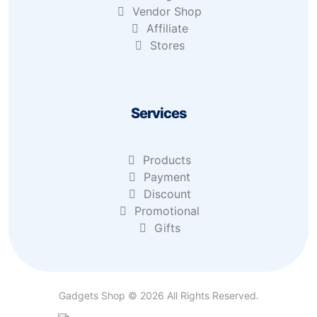
Vendor Shop
Affiliate
Stores
Services
Products
Payment
Discount
Promotional
Gifts
Gadgets Shop © 2026 All Rights Reserved.