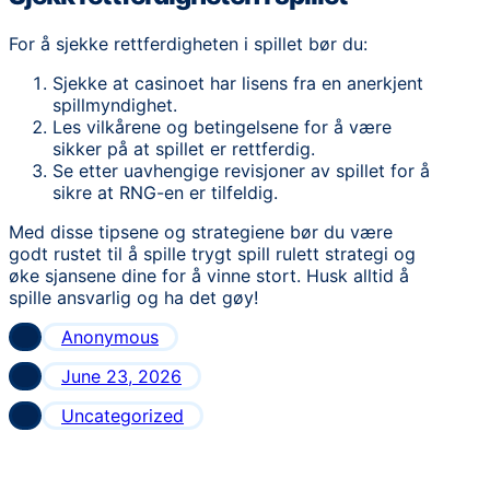
For å sjekke rettferdigheten i spillet bør du:
Sjekke at casinoet har lisens fra en anerkjent
spillmyndighet.
Les vilkårene og betingelsene for å være
sikker på at spillet er rettferdig.
Se etter uavhengige revisjoner av spillet for å
sikre at RNG-en er tilfeldig.
Med disse tipsene og strategiene bør du være
godt rustet til å spille trygt spill rulett strategi og
øke sjansene dine for å vinne stort. Husk alltid å
spille ansvarlig og ha det gøy!
Anonymous
June 23, 2026
Uncategorized