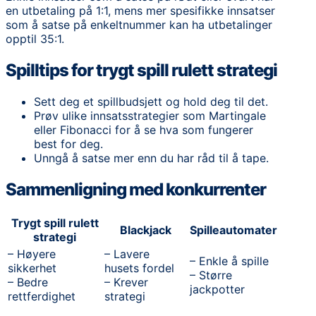
en utbetaling på 1:1, mens mer spesifikke innsatser
som å satse på enkeltnummer kan ha utbetalinger
opptil 35:1.
Spilltips for trygt spill rulett strategi
Sett deg et spillbudsjett og hold deg til det.
Prøv ulike innsatsstrategier som Martingale
eller Fibonacci for å se hva som fungerer
best for deg.
Unngå å satse mer enn du har råd til å tape.
Sammenligning med konkurrenter
Trygt spill rulett
Blackjack
Spilleautomater
strategi
– Høyere
– Lavere
– Enkle å spille
sikkerhet
husets fordel
– Større
– Bedre
– Krever
jackpotter
rettferdighet
strategi