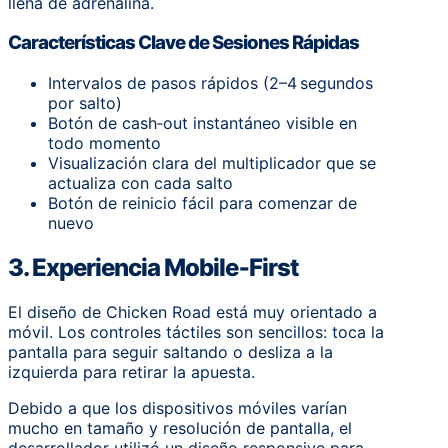
llena de adrenalina.
Características Clave de Sesiones Rápidas
Intervalos de pasos rápidos (2–4 segundos
por salto)
Botón de cash‑out instantáneo visible en
todo momento
Visualización clara del multiplicador que se
actualiza con cada salto
Botón de reinicio fácil para comenzar de
nuevo
3. Experiencia Mobile‑First
El diseño de Chicken Road está muy orientado a
móvil. Los controles táctiles son sencillos: toca la
pantalla para seguir saltando o desliza a la
izquierda para retirar la apuesta.
Debido a que los dispositivos móviles varían
mucho en tamaño y resolución de pantalla, el
desarrollador utilizó un diseño responsive para