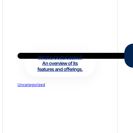
What is Godz Casino?
An overview of its
features and offerings.
Uncategorized