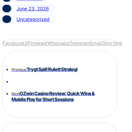
June 23, 2026
Uncategorized
Facebook
X
Pinterest
Whatsapp
Telegram
Email
Shortlink
Trygt Spill Rulett Strategi
Previous
OZwin Casino Review: Quick Wins &
Next
Mobile Play for Short Sessions