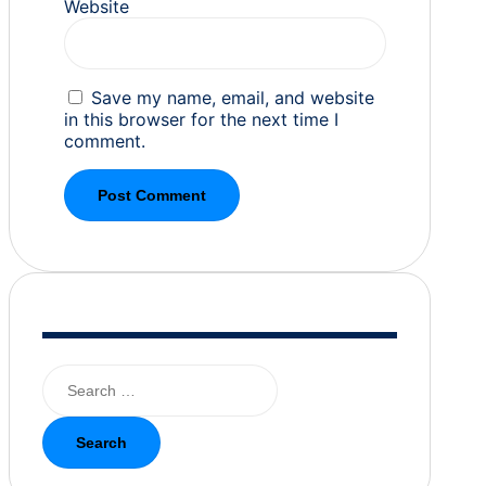
Website
Save my name, email, and website
in this browser for the next time I
comment.
Search
for: