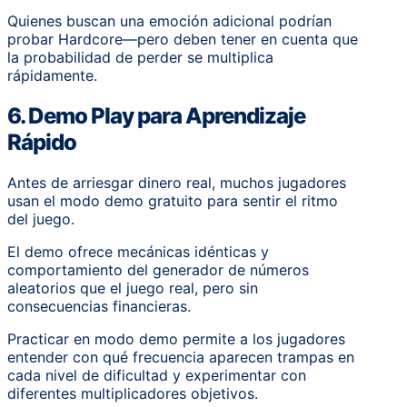
Quienes buscan una emoción adicional podrían
probar Hardcore—pero deben tener en cuenta que
la probabilidad de perder se multiplica
rápidamente.
6. Demo Play para Aprendizaje
Rápido
Antes de arriesgar dinero real, muchos jugadores
usan el modo demo gratuito para sentir el ritmo
del juego.
El demo ofrece mecánicas idénticas y
comportamiento del generador de números
aleatorios que el juego real, pero sin
consecuencias financieras.
Practicar en modo demo permite a los jugadores
entender con qué frecuencia aparecen trampas en
cada nivel de dificultad y experimentar con
diferentes multiplicadores objetivos.