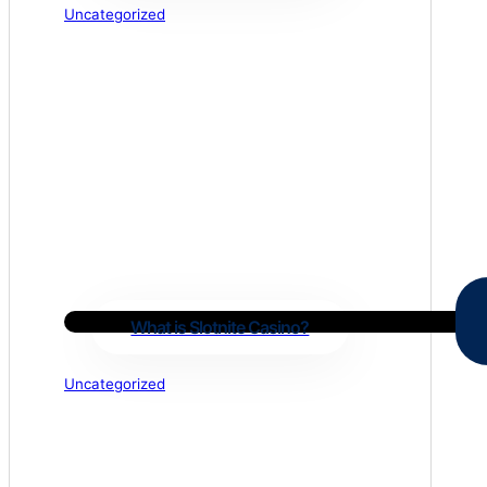
Uncategorized
What is Slotnite Casino?
Uncategorized