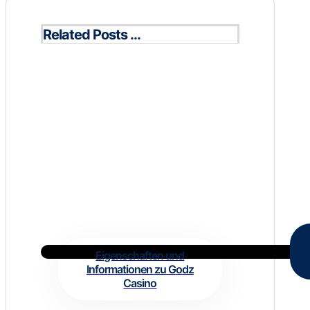
Related Posts ...
Eigenschaften und
Informationen zu Godz
Casino