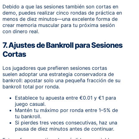
Debido a que las sesiones también son cortas en
demo, puedes realizar cinco rondas de práctica en
menos de diez minutos—una excelente forma de
crear memoria muscular para tu próxima sesión
con dinero real.
7. Ajustes de Bankroll para Sesiones
Cortas
Los jugadores que prefieren sesiones cortas
suelen adoptar una estrategia conservadora de
bankroll: apostar solo una pequeña fracción de su
bankroll total por ronda.
Establece tu apuesta entre €0.01 y €1 para
juego casual.
Mantén tu máximo por ronda entre 1–5% de
tu bankroll.
Si pierdes tres veces consecutivas, haz una
pausa de diez minutos antes de continuar.