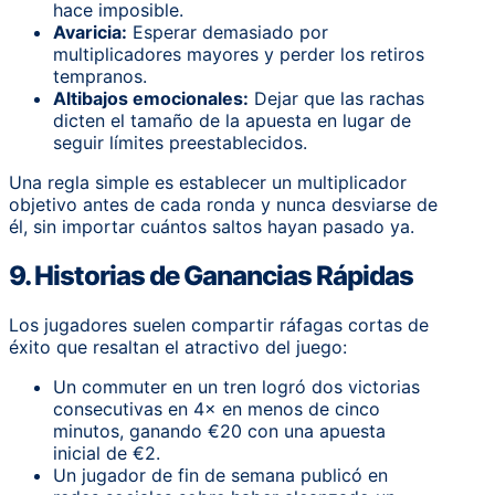
hace imposible.
Avaricia:
Esperar demasiado por
multiplicadores mayores y perder los retiros
tempranos.
Altibajos emocionales:
Dejar que las rachas
dicten el tamaño de la apuesta en lugar de
seguir límites preestablecidos.
Una regla simple es establecer un multiplicador
objetivo antes de cada ronda y nunca desviarse de
él, sin importar cuántos saltos hayan pasado ya.
9. Historias de Ganancias Rápidas
Los jugadores suelen compartir ráfagas cortas de
éxito que resaltan el atractivo del juego:
Un commuter en un tren logró dos victorias
consecutivas en 4× en menos de cinco
minutos, ganando €20 con una apuesta
inicial de €2.
Un jugador de fin de semana publicó en