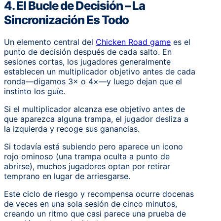
4. El Bucle de Decisión – La
Sincronización Es Todo
Un elemento central del
Chicken Road game
es el
punto de decisión después de cada salto. En
sesiones cortas, los jugadores generalmente
establecen un multiplicador objetivo antes de cada
ronda—digamos 3× o 4×—y luego dejan que el
instinto los guíe.
Si el multiplicador alcanza ese objetivo antes de
que aparezca alguna trampa, el jugador desliza a
la izquierda y recoge sus ganancias.
Si todavía está subiendo pero aparece un icono
rojo ominoso (una trampa oculta a punto de
abrirse), muchos jugadores optan por retirar
temprano en lugar de arriesgarse.
Este ciclo de riesgo y recompensa ocurre docenas
de veces en una sola sesión de cinco minutos,
creando un ritmo que casi parece una prueba de