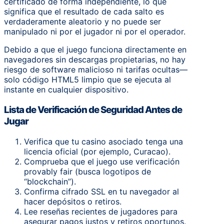
certificado de forma independiente, lo que
significa que el resultado de cada salto es
verdaderamente aleatorio y no puede ser
manipulado ni por el jugador ni por el operador.
Debido a que el juego funciona directamente en
navegadores sin descargas propietarias, no hay
riesgo de software malicioso ni tarifas ocultas—
solo código HTML5 limpio que se ejecuta al
instante en cualquier dispositivo.
Lista de Verificación de Seguridad Antes de
Jugar
Verifica que tu casino asociado tenga una
licencia oficial (por ejemplo, Curacao).
Comprueba que el juego use verificación
provably fair (busca logotipos de
“blockchain”).
Confirma cifrado SSL en tu navegador al
hacer depósitos o retiros.
Lee reseñas recientes de jugadores para
asegurar pagos justos y retiros oportunos.