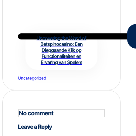
Uncovering the World of
Betspinocasino: Een
Diepgaande Kijk op
Functionaliteiten en
Ervaring van Spelers
Uncategorized
No comment
Leave a Reply