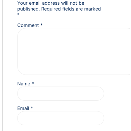
Your email address will not be
published.
Required fields are marked
*
Comment
*
Name
*
Email
*