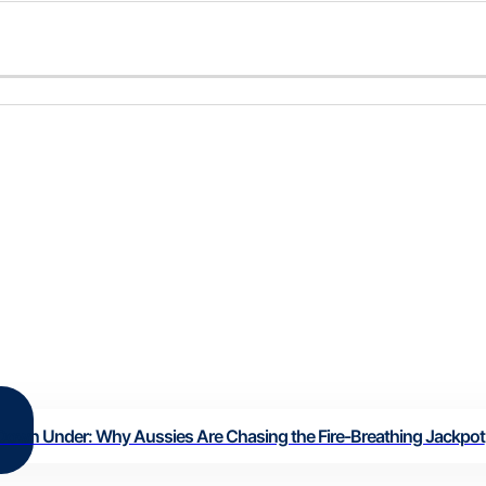
Down Under: Why Aussies Are Chasing the Fire-Breathing Jackpot