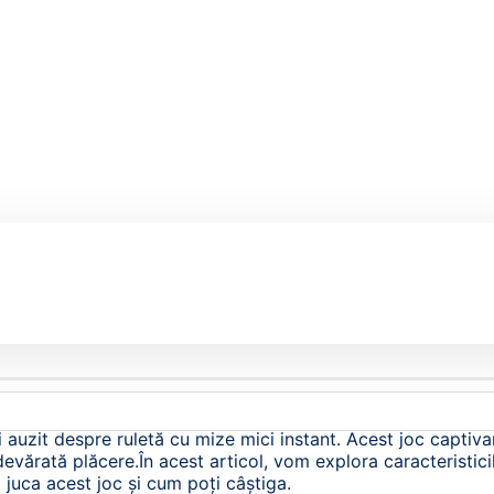
i auzit despre ruletă cu mize mici instant. Acest joc captiv
adevărată plăcere.În acest articol, vom explora caracteristici
 juca acest joc și cum poți câștiga.