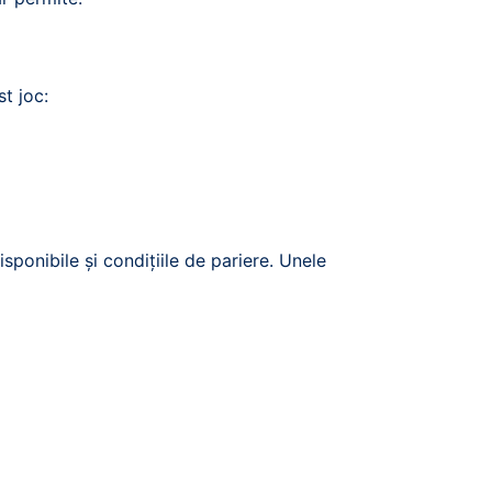
t joc:
isponibile și condițiile de pariere. Unele