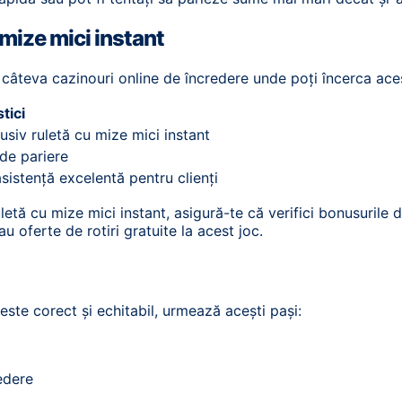
 mize mici instant
tă câteva cazinouri online de încredere unde poți încerca aces
tici
usiv ruletă cu mize mici instant
 de pariere
asistență excelentă pentru clienți
letă cu mize mici instant, asigură-te că verifici bonusurile d
u oferte de rotiri gratuite la acest joc.
este corect și echitabil, urmează acești pași:
edere