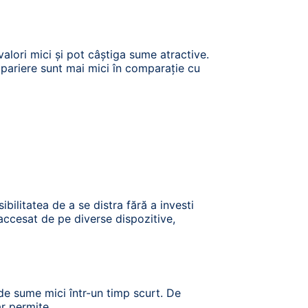
 valori mici și pot câștiga sume atractive.
 pariere sunt mai mici în comparație cu
bilitatea de a se distra fără a investi
 accesat de pe diverse dispozitive,
rde sume mici într-un timp scurt. De
ar permite.