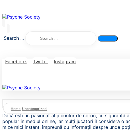
Search ...
Facebook
Twitter
Instagram
© Copyright 2026
Home
Uncategorized
Dacă ești un pasionat al jocurilor de noroc, cu siguranță a
popular în mediul online, iar mulți jucători îl consideră o 
mize mici instant, împreună
cu informații despre unde poți