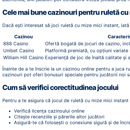
Cele mai bune cazinouri pentru ruletă cu
Dacă ești interesat să joci ruletă cu mize mici instant, ia
Cazinou
Caracteris
888 Casino
Ofertă bogată de jocuri de cazino, incl
Unibet Casino
Platformă premiată, cu opțiuni variate
William Hill Casino
Experiență de joc de înaltă calitate și 
Înainte de a te înscrie la un cazinou online pentru a juca ru
cazinouri pot oferi bonusuri speciale pentru jucătorii noi sa
Cum să verifici corectitudinea jocului
Pentru a te asigura că jocul de ruletă cu mize mici instant 
Verifică licența cazinoului online
Citește recenziile și părerile altor jucători
Asigură-te că folosești o conexiune sigură și de încr