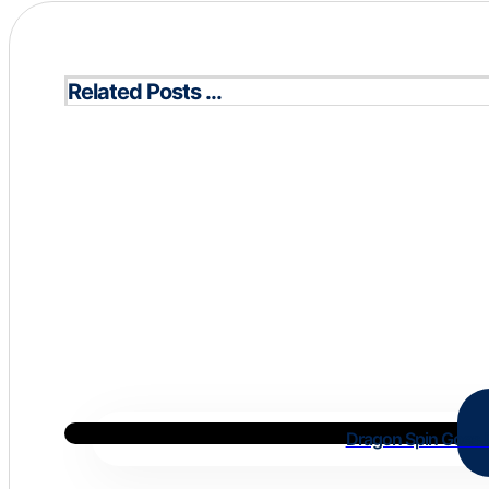
Related Posts ...
Dragon Spin Goes 