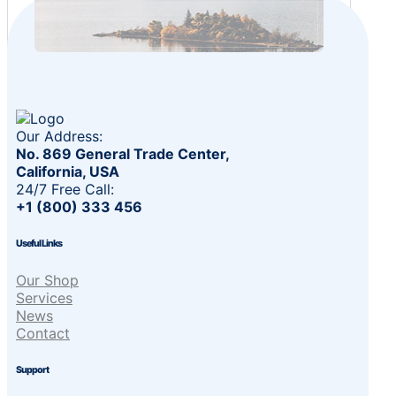
Our Address:
No. 869 General Trade Center,
California, USA
24/7 Free Call:
+1 (800) 333 456
Useful Links
Our Shop
Services
News
Contact
Support