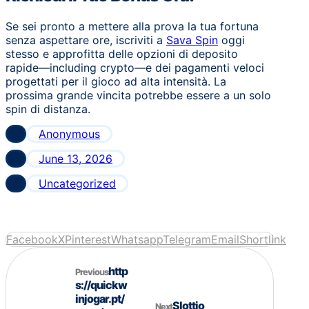
Se sei pronto a mettere alla prova la tua fortuna
senza aspettare ore, iscriviti a
Sava Spin
oggi
stesso e approfitta delle opzioni di deposito
rapide—including crypto—e dei pagamenti veloci
progettati per il gioco ad alta intensità. La
prossima grande vincita potrebbe essere a un solo
spin di distanza.
Anonymous
June 13, 2026
Uncategorized
Facebook
X
Pinterest
Whatsapp
Telegram
Email
Shortlink
http
Previous
s://quickw
injogar.pt/
Slottio
Next