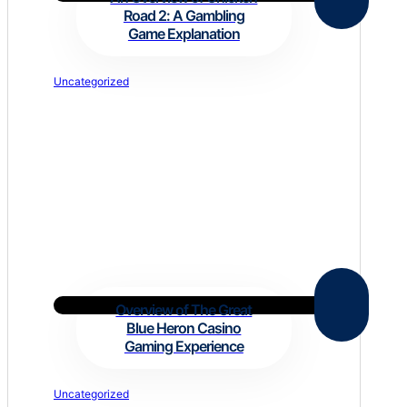
Road 2: A Gambling
Game Explanation
Uncategorized
Overview of The Great
Blue Heron Casino
Gaming Experience
Uncategorized