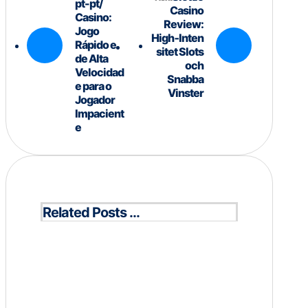
pt-pt/
Casino
Casino:
Review:
Jogo
High‑Inten
Rápido e
sitet Slots
de Alta
och
Velocidad
Snabba
e para o
Vinster
Jogador
Impacient
e
Related Posts ...