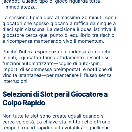
jackpot. Questo tipo di gioco riguarda tutta
l’immediatezza.
La sessione tipica dura al massimo 20 minuti, con i
giocatori che spesso giocano a raffica da cinque a
dieci spin ciascuna. La decisione è quasi istintiva; il
giocatore cerca quel punto di equilibrio tra rischio
e ricompensa mantenendo vivo il momentum.
Poiché l’intera esperienza è condensata in pochi
minuti, i giocatori fanno affidamento pesante su
funzioni automatizzate—soglie di auto‑spin,
importi di scommessa preimpostati e notifiche di
vincita istantanea—per mantenere il flusso senza
interruzioni.
Selezioni di Slot per il Giocatore a
Colpo Rapido
Non tutte le slot sono create uguali quando si
cerca velocità. La chiave sta in titoli che offrono
tempi di round rapidi e alta volatilità—quelli che