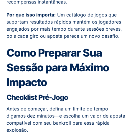
recompensas instantâneas.
Por que isso importa:
Um catálogo de jogos que
suportam resultados rápidos mantém os jogadores
engajados por mais tempo durante sessões breves,
pois cada giro ou aposta parece um novo desafio.
Como Preparar Sua
Sessão para Máximo
Impacto
Checklist Pré-Jogo
Antes de começar, defina um limite de tempo—
digamos dez minutos—e escolha um valor de aposta
compatível com seu bankroll para essa rápida
explosão.