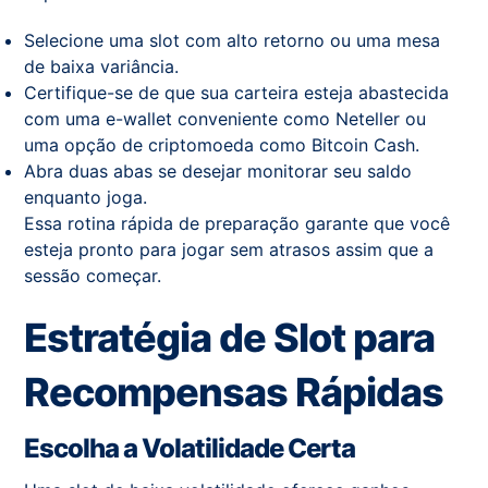
Selecione uma slot com alto retorno ou uma mesa
de baixa variância.
Certifique-se de que sua carteira esteja abastecida
com uma e-wallet conveniente como Neteller ou
uma opção de criptomoeda como Bitcoin Cash.
Abra duas abas se desejar monitorar seu saldo
enquanto joga.
Essa rotina rápida de preparação garante que você
esteja pronto para jogar sem atrasos assim que a
sessão começar.
Estratégia de Slot para
Recompensas Rápidas
Escolha a Volatilidade Certa