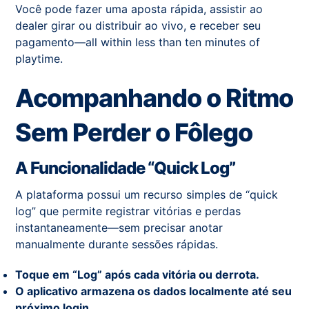
Você pode fazer uma aposta rápida, assistir ao
dealer girar ou distribuir ao vivo, e receber seu
pagamento—all within less than ten minutes of
playtime.
Acompanhando o Ritmo
Sem Perder o Fôlego
A Funcionalidade “Quick Log”
A plataforma possui um recurso simples de “quick
log” que permite registrar vitórias e perdas
instantaneamente—sem precisar anotar
manualmente durante sessões rápidas.
Toque em “Log” após cada vitória ou derrota.
O aplicativo armazena os dados localmente até seu
próximo login.