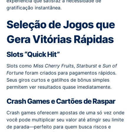
experiência que satisfaz a necessidade de
gratificação instantânea.
Seleção de Jogos que
Gera Vitórias Rápidas
Slots “Quick Hit”
Slots como
Miss Cherry Fruits
,
Starburst
e
Sun of
Fortune
foram criados para pagamentos rápidos.
Seus giros curtos e gatilhos de bônus simples
permitem ver resultados quase imediatamente.
Crash Games e Cartões de Raspar
Crash games oferecem apostas de uma só vez onde
você pode multiplicar seu valor até atingir seu limite
de parada—perfeito para quem busca riscos e