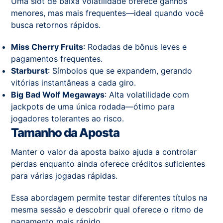
Uma slot de baixa volatilidade oferece ganhos
menores, mas mais frequentes—ideal quando você
busca retornos rápidos.
Miss Cherry Fruits
: Rodadas de bônus leves e
pagamentos frequentes.
Starburst
: Símbolos que se expandem, gerando
vitórias instantâneas a cada giro.
Big Bad Wolf Megaways
: Alta volatilidade com
jackpots de uma única rodada—ótimo para
jogadores tolerantes ao risco.
Tamanho da Aposta
Manter o valor da aposta baixo ajuda a controlar
perdas enquanto ainda oferece créditos suficientes
para várias jogadas rápidas.
Essa abordagem permite testar diferentes títulos na
mesma sessão e descobrir qual oferece o ritmo de
pagamento mais rápido.