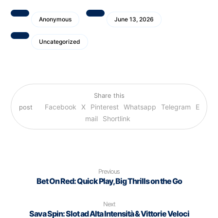
Anonymous
June 13, 2026
Uncategorized
Facebook
X
Pinterest
Whatsapp
Telegram
E
mail
Shortlink
Previous
Bet On Red: Quick Play, Big Thrills on the Go
Next
Sava Spin: Slot ad Alta Intensità & Vittorie Veloci