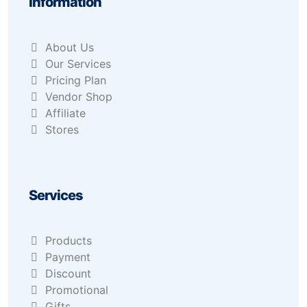
Information
About Us
Our Services
Pricing Plan
Vendor Shop
Affiliate
Stores
Services
Products
Payment
Discount
Promotional
Gifts