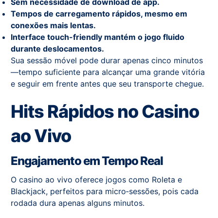
Sem necessidade de download de app.
Tempos de carregamento rápidos, mesmo em
conexões mais lentas.
Interface touch-friendly mantém o jogo fluido
durante deslocamentos.
Sua sessão móvel pode durar apenas cinco minutos
—tempo suficiente para alcançar uma grande vitória
e seguir em frente antes que seu transporte chegue.
Hits Rápidos no Casino
ao Vivo
Engajamento em Tempo Real
O casino ao vivo oferece jogos como Roleta e
Blackjack, perfeitos para micro‑sessões, pois cada
rodada dura apenas alguns minutos.