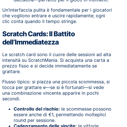
Un’interfaccia pulita è fondamentale per i giocatori
che vogliono entrare e uscire rapidamente; ogni
clic conta quando il tempo stringe.
Scratch Cards: Il Battito
dell’Immediatezza
Le scratch card sono il cuore delle sessioni ad alta
intensità su ScratchMania. Si acquista una carta a
prezzo fisso e si decide immediatamente se
grattare.
Flusso tipico: si piazza una piccola scommessa, si
tocca per grattare e—se si è fortunati—si vede
una combinazione vincente apparire in pochi
secondi.
Controllo del rischio:
le scommesse possono
essere anche di €1, permettendo molteplici
round per sessione.
Cadenzamento delle vincite:
le vittorie