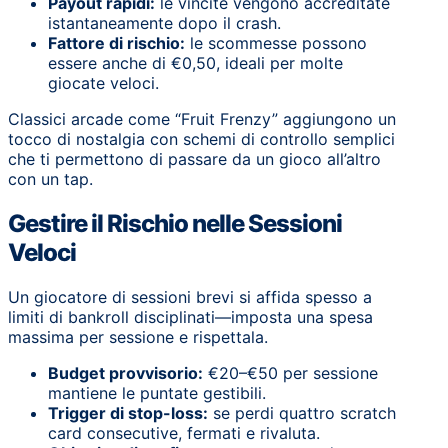
Payout rapidi:
le vincite vengono accreditate
istantaneamente dopo il crash.
Fattore di rischio:
le scommesse possono
essere anche di €0,50, ideali per molte
giocate veloci.
Classici arcade come “Fruit Frenzy” aggiungono un
tocco di nostalgia con schemi di controllo semplici
che ti permettono di passare da un gioco all’altro
con un tap.
Gestire il Rischio nelle Sessioni
Veloci
Un giocatore di sessioni brevi si affida spesso a
limiti di bankroll disciplinati—imposta una spesa
massima per sessione e rispettala.
Budget provvisorio:
€20–€50 per sessione
mantiene le puntate gestibili.
Trigger di stop-loss:
se perdi quattro scratch
card consecutive, fermati e rivaluta.