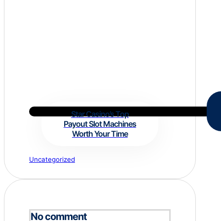
Star Casino’s Top
Payout Slot Machines
Worth Your Time
Uncategorized
No comment