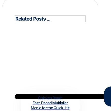
Related Posts ...
Chicken Road:
Fast‑Paced Multiplier
Mania for the Quick‑Hit