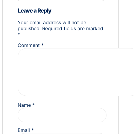
Leave a Reply
Your email address will not be
published.
Required fields are marked
*
Comment
*
Name
*
Email
*