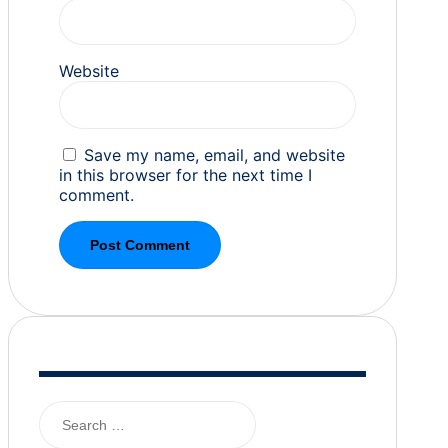
Website
Save my name, email, and website
in this browser for the next time I
comment.
Search
for: