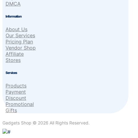
DMCA
Information
About Us
Our Services
Pricing Plan
Vendor Shop
Affiliate
Stores
Services
Products
Payment
Discount
Promotional
Gifts
Gadgets Shop © 2026 All Rights Reserved.