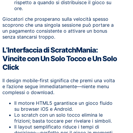
rispetto a quando si distribuisce il gioco su
ore.
Giocatori che prosperano sulla velocità spesso
scoprono che una singola sessione può portare a
un pagamento consistente o attivare un bonus
senza stancarsi troppo.
L’Interfaccia di ScratchMania:
Vincite con Un Solo Tocco e Un Solo
Click
Il design mobile-first significa che premi una volta
e l’azione segue immediatamente—niente menu
complessi o download.
Il motore HTML5 garantisce un gioco fluido
su browser iOS e Android.
Lo scratch con un solo tocco elimina le
frizioni; basta toccare per rivelare i simboli.
Il layout semplificato riduce i tempi di
decisione—perfetto per il gioco in momenti.