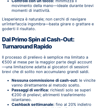
Controlli con un tocco:
minimizza il
movimento della mano—ideale durante brevi
momenti di inattività.
L’esperienza è naturale; non cerchi di navigare
un’interfaccia ingombra—basta girare o grattare e
goderti il risultato.
Dal Primo Spin al Cash‑Out:
Turnaround Rapido
Il processo di prelievo è semplice ma limitato a
€500 al mese per la maggior parte degli account
—una limitazione adatta ai giocatori di sessioni
brevi che di solito non accumulano grandi saldi.
Nessuna commissione di cash‑out:
le vincite
vanno direttamente al metodo scelto.
Passaggi di verifica:
richiesti solo se superi
€200 di prelievi; altrimenti trasferimento
istantaneo.
Cashback settimanale:
fino al 20% indietro