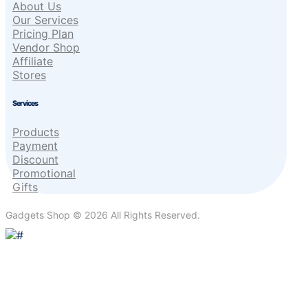
About Us
Our Services
Pricing Plan
Vendor Shop
Affiliate
Stores
Services
Products
Payment
Discount
Promotional
Gifts
Gadgets Shop © 2026 All Rights Reserved.