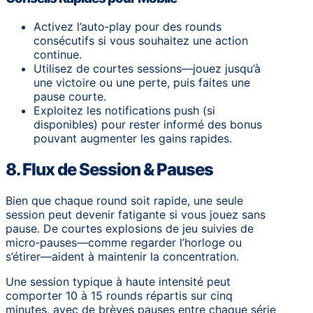
Activez l’auto‑play pour des rounds
consécutifs si vous souhaitez une action
continue.
Utilisez de courtes sessions—jouez jusqu’à
une victoire ou une perte, puis faites une
pause courte.
Exploitez les notifications push (si
disponibles) pour rester informé des bonus
pouvant augmenter les gains rapides.
8. Flux de Session & Pauses
Bien que chaque round soit rapide, une seule
session peut devenir fatigante si vous jouez sans
pause. De courtes explosions de jeu suivies de
micro‑pauses—comme regarder l’horloge ou
s’étirer—aident à maintenir la concentration.
Une session typique à haute intensité peut
comporter 10 à 15 rounds répartis sur cinq
minutes, avec de brèves pauses entre chaque série