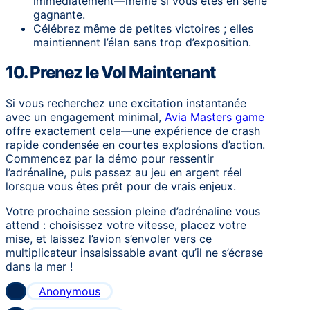
immédiatement—même si vous êtes en série
gagnante.
Célébrez même de petites victoires ; elles
maintiennent l’élan sans trop d’exposition.
10. Prenez le Vol Maintenant
Si vous recherchez une excitation instantanée
avec un engagement minimal,
Avia Masters game
offre exactement cela—une expérience de crash
rapide condensée en courtes explosions d’action.
Commencez par la démo pour ressentir
l’adrénaline, puis passez au jeu en argent réel
lorsque vous êtes prêt pour de vrais enjeux.
Votre prochaine session pleine d’adrénaline vous
attend : choisissez votre vitesse, placez votre
mise, et laissez l’avion s’envoler vers ce
multiplicateur insaisissable avant qu’il ne s’écrase
dans la mer !
Anonymous