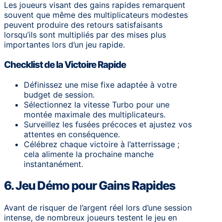
Les joueurs visant des gains rapides remarquent
souvent que même des multiplicateurs modestes
peuvent produire des retours satisfaisants
lorsqu’ils sont multipliés par des mises plus
importantes lors d’un jeu rapide.
Checklist de la Victoire Rapide
Définissez une mise fixe adaptée à votre
budget de session.
Sélectionnez la vitesse Turbo pour une
montée maximale des multiplicateurs.
Surveillez les fusées précoces et ajustez vos
attentes en conséquence.
Célébrez chaque victoire à l’atterrissage ;
cela alimente la prochaine manche
instantanément.
6. Jeu Démo pour Gains Rapides
Avant de risquer de l’argent réel lors d’une session
intense, de nombreux joueurs testent le jeu en