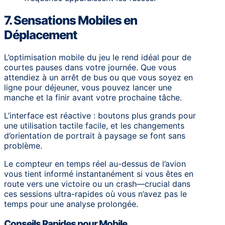
7. Sensations Mobiles en
Déplacement
L’optimisation mobile du jeu le rend idéal pour de
courtes pauses dans votre journée. Que vous
attendiez à un arrêt de bus ou que vous soyez en
ligne pour déjeuner, vous pouvez lancer une
manche et la finir avant votre prochaine tâche.
L’interface est réactive : boutons plus grands pour
une utilisation tactile facile, et les changements
d’orientation de portrait à paysage se font sans
problème.
Le compteur en temps réel au-dessus de l’avion
vous tient informé instantanément si vous êtes en
route vers une victoire ou un crash—crucial dans
ces sessions ultra-rapides où vous n’avez pas le
temps pour une analyse prolongée.
Conseils Rapides pour Mobile