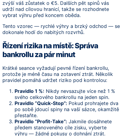
zvýší váš zůstatek o €5. Dalších pět spinů vás
udrží nad cílovou hranicí, takže se rozhodnete
vybrat výhru před koncem oběda.
Tento vzorec — rychlé výhry a brzký odchod — se
dokonale hodí do nabitých rozvrhů.
Řízení rizika na místě: Správa
bankrollu za pár minut
Krátké seance vyžadují pevné řízení bankrollu,
protože je méně času na zotavení ztrát. Několik
pravidel pomáhá udržet riziko pod kontrolou:
Pravidlo 1 %:
Nikdy nevsazujte více než 1 %
svého celkového bankrollu na jeden spin.
Pravidlo “Quick‑Stop”:
Pokud prohrajete dva
po sobě jdoucí spiny na vaší sázce, okamžitě
přestaňte.
Pravidlo “Profit‑Take”:
Jakmile dosáhnete
předem stanoveného cíle zisku, vyberte
výhru — žádné pokusy o dohnání ztrát.