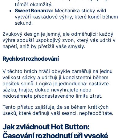
téměř okamžitý.
Sweet Bonanza:
Mechanika sticky wild
vytváří kaskádové výhry, které končí během
sekund.
Zvukový design je jemný, ale odměňující; každý
výhra spouští uspokojivý zvon, který vás udrží v
napětí, aniž by přetížil vaše smysly.
Rychlost rozhodování
V těchto hrách hráči obvykle zaměřují na jednu
velikost sázky a udržují ji konzistentní během
desítek spinů. Logika je jednoduchá: nastavte
sázku, hrajte, dokud nevyhrajete nebo
nedosáhnete přednastaveného limitu ztrát.
Tento přístup zajišťuje, že se během krátkých
úseků, které definují vaši seanci, nepřepočítáte.
Jak zvládnout Hot Button:
Časování rozhodnutí při vysoké