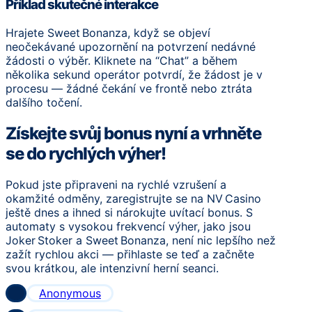
Příklad skutečné interakce
Hrajete Sweet Bonanza, když se objeví
neočekávané upozornění na potvrzení nedávné
žádosti o výběr. Kliknete na “Chat” a během
několika sekund operátor potvrdí, že žádost je v
procesu — žádné čekání ve frontě nebo ztráta
dalšího točení.
Získejte svůj bonus nyní a vrhněte
se do rychlých výher!
Pokud jste připraveni na rychlé vzrušení a
okamžité odměny, zaregistrujte se na NV Casino
ještě dnes a ihned si nárokujte uvítací bonus. S
automaty s vysokou frekvencí výher, jako jsou
Joker Stoker a Sweet Bonanza, není nic lepšího než
zažít rychlou akci — přihlaste se teď a začněte
svou krátkou, ale intenzivní herní seanci.
Anonymous