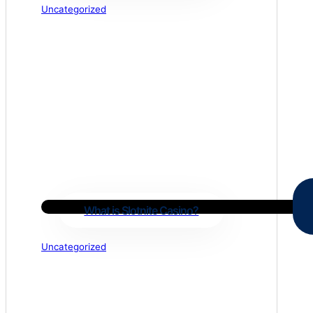
Uncategorized
What is Slotnite Casino?
Uncategorized