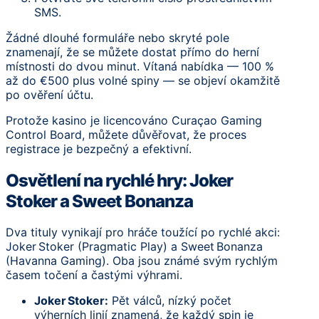
SMS.
Žádné dlouhé formuláře nebo skryté pole
znamenají, že se můžete dostat přímo do herní
místnosti do dvou minut. Vítaná nabídka — 100 %
až do €500 plus volné spiny — se objeví okamžitě
po ověření účtu.
Protože kasino je licencováno Curaçao Gaming
Control Board, můžete důvěřovat, že proces
registrace je bezpečný a efektivní.
Osvětlení na rychlé hry: Joker
Stoker a Sweet Bonanza
Dva tituly vynikají pro hráče toužící po rychlé akci:
Joker Stoker (Pragmatic Play) a Sweet Bonanza
(Havanna Gaming). Oba jsou známé svým rychlým
časem točení a častými výhrami.
Joker Stoker:
Pět válců, nízký počet
výherních linií znamená, že každý spin je