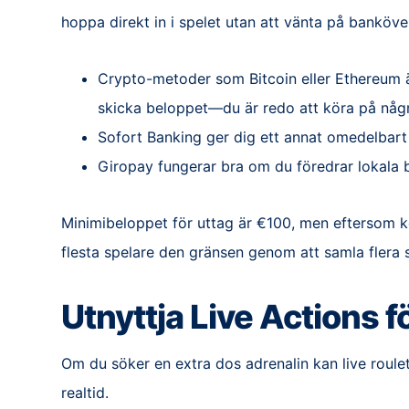
hoppa direkt in i spelet utan att vänta på banköve
Crypto-metoder som Bitcoin eller Ethereum 
skicka beloppet—du är redo att köra på någr
Sofort Banking ger dig ett annat omedelbart 
Giropay fungerar bra om du föredrar lokala 
Minimibeloppet för uttag är €100, men eftersom ko
flesta spelare den gränsen genom att samla flera s
Utnyttja Live Actions 
Om du söker en extra dos adrenalin kan live roulet
realtid.