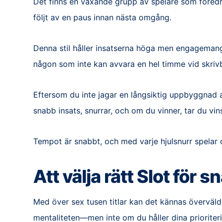
Det finns en växande grupp av spelare som föredra
följt av en paus innan nästa omgång.
Denna stil håller insatserna höga men engagemange
någon som inte kan avvara en hel timme vid skriv
Eftersom du inte jagar en långsiktig uppbyggnad av
snabb insats, snurrar, och om du vinner, tar du vinst
Tempot är snabbt, och med varje hjulsnurr spelar du
Att välja rätt Slot för 
Med över sex tusen titlar kan det kännas överväld
mentaliteten—men inte om du håller dina prioriteri