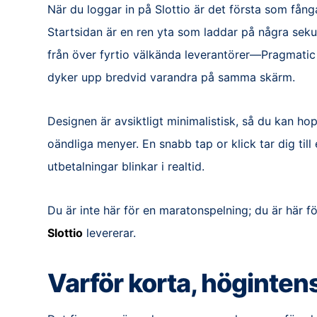
När du loggar in på Slottio är det första som fån
Startsidan är en ren yta som laddar på några sekun
från över fyrtio välkända leverantörer—Pragmati
dyker upp bredvid varandra på samma skärm.
Designen är avsiktligt minimalistisk, så du kan hop
oändliga menyer. En snabb tap or klick tar dig till
utbetalningar blinkar i realtid.
Du är inte här för en maratonspelning; du är här f
Slottio
levererar.
Varför korta, högintens