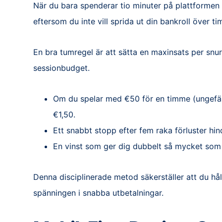
När du bara spenderar tio minuter på plattformen r
eftersom du inte vill sprida ut din bankroll över ti
En bra tumregel är att sätta en maxinsats per snur
sessionbudget.
Om du spelar med €50 för en timme (ungefär å
€1,50.
Ett snabbt stopp efter fem raka förluster hind
En vinst som ger dig dubbelt så mycket som d
Denna disciplinerade metod säkerställer att du hå
spänningen i snabba utbetalningar.