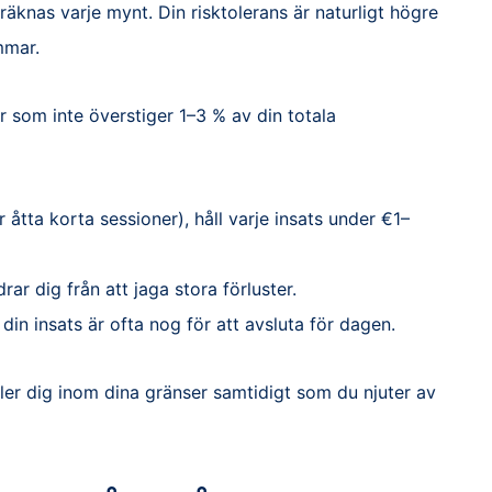
äknas varje mynt. Din risktolerans är naturligt högre
mmar.
r som inte överstiger 1–3 % av din totala
tta korta sessioner), håll varje insats under €1–
rar dig från att jaga stora förluster.
in insats är ofta nog för att avsluta för dagen.
ller dig inom dina gränser samtidigt som du njuter av