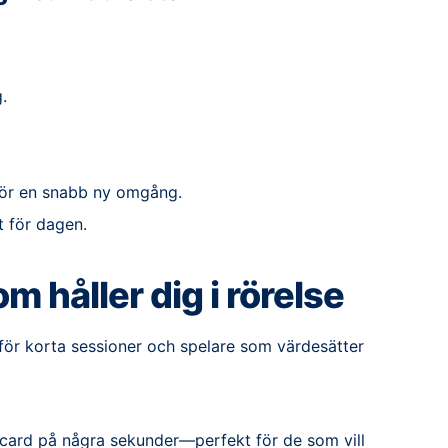
.
 för en snabb ny omgång.
t för dagen.
m håller dig i rörelse
för korta sessioner och spelare som värdesätter
rcard på några sekunder—perfekt för de som vill