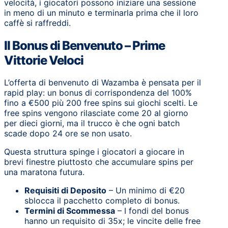
velocità, i giocatori possono iniziare una sessione
in meno di un minuto e terminarla prima che il loro
caffè si raffreddi.
Il Bonus di Benvenuto – Prime
Vittorie Veloci
L’offerta di benvenuto di Wazamba è pensata per il
rapid play: un bonus di corrispondenza del 100%
fino a €500 più 200 free spins sui giochi scelti. Le
free spins vengono rilasciate come 20 al giorno
per dieci giorni, ma il trucco è che ogni batch
scade dopo 24 ore se non usato.
Questa struttura spinge i giocatori a giocare in
brevi finestre piuttosto che accumulare spins per
una maratona futura.
Requisiti di Deposito
– Un minimo di €20
sblocca il pacchetto completo di bonus.
Termini di Scommessa
– I fondi del bonus
hanno un requisito di 35x; le vincite delle free