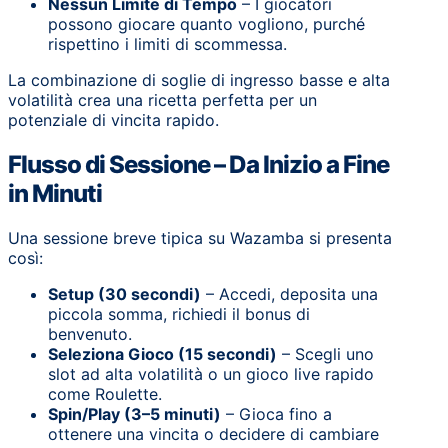
Nessun Limite di Tempo
– I giocatori
possono giocare quanto vogliono, purché
rispettino i limiti di scommessa.
La combinazione di soglie di ingresso basse e alta
volatilità crea una ricetta perfetta per un
potenziale di vincita rapido.
Flusso di Sessione – Da Inizio a Fine
in Minuti
Una sessione breve tipica su Wazamba si presenta
così:
Setup (30 secondi)
– Accedi, deposita una
piccola somma, richiedi il bonus di
benvenuto.
Seleziona Gioco (15 secondi)
– Scegli uno
slot ad alta volatilità o un gioco live rapido
come Roulette.
Spin/Play (3–5 minuti)
– Gioca fino a
ottenere una vincita o decidere di cambiare