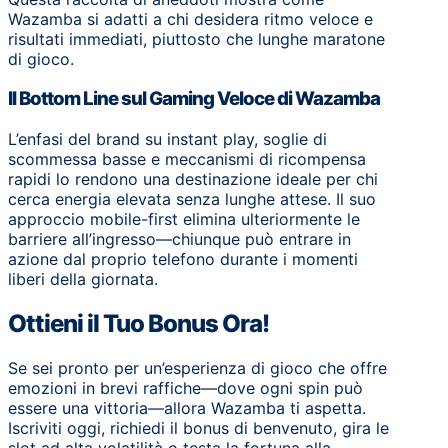
Wazamba si adatti a chi desidera ritmo veloce e
risultati immediati, piuttosto che lunghe maratone
di gioco.
Il Bottom Line sul Gaming Veloce di Wazamba
L’enfasi del brand su instant play, soglie di
scommessa basse e meccanismi di ricompensa
rapidi lo rendono una destinazione ideale per chi
cerca energia elevata senza lunghe attese. Il suo
approccio mobile-first elimina ulteriormente le
barriere all’ingresso—chiunque può entrare in
azione dal proprio telefono durante i momenti
liberi della giornata.
Ottieni il Tuo Bonus Ora!
Se sei pronto per un’esperienza di gioco che offre
emozioni in brevi raffiche—dove ogni spin può
essere una vittoria—allora Wazamba ti aspetta.
Iscriviti oggi, richiedi il bonus di benvenuto, gira le
slot ad alta volatilità o testa la fortuna alla