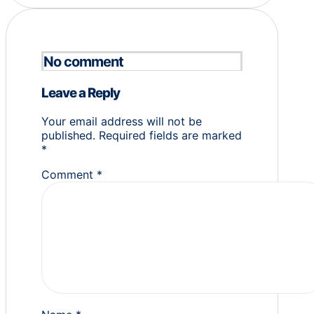
No comment
Leave a Reply
Your email address will not be
published.
Required fields are marked
*
Comment
*