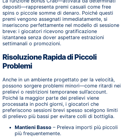
La funzione Bonus Crab—attivata da determinati
depositi—rappresenta premi casuali come free
spins o piccole somme di denaro. Poiché questi
premi vengono assegnati immediatamente, si
inseriscono perfettamente nel modello di sessione
breve: i giocatori ricevono gratificazione
istantanea senza dover aspettare estrazioni
settimanali o promozioni.
Risoluzione Rapida di Piccoli
Problemi
Anche in un ambiente progettato per la velocità,
possono sorgere problemi minori—come ritardi nei
prelievi o restrizioni temporanee sull’account.
Poiché la maggior parte dei prelievi viene
processata in pochi giorni, i giocatori che
preferiscono sessioni brevi spesso scelgono limiti
di prelievo più bassi per evitare colli di bottiglia.
Mantieni Basso
– Preleva importi più piccoli
più frequentemente.