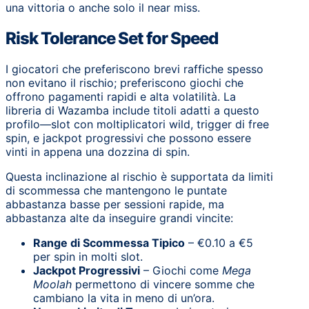
una vittoria o anche solo il near miss.
Risk Tolerance Set for Speed
I giocatori che preferiscono brevi raffiche spesso
non evitano il rischio; preferiscono giochi che
offrono pagamenti rapidi e alta volatilità. La
libreria di Wazamba include titoli adatti a questo
profilo—slot con moltiplicatori wild, trigger di free
spin, e jackpot progressivi che possono essere
vinti in appena una dozzina di spin.
Questa inclinazione al rischio è supportata da limiti
di scommessa che mantengono le puntate
abbastanza basse per sessioni rapide, ma
abbastanza alte da inseguire grandi vincite:
Range di Scommessa Tipico
– €0.10 a €5
per spin in molti slot.
Jackpot Progressivi
– Giochi come
Mega
Moolah
permettono di vincere somme che
cambiano la vita in meno di un’ora.