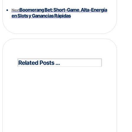
Boomerang Bet: Short‑Game, Alta‑Energía
Next
en Slots y Ganancias Rápidas
Related Posts ...