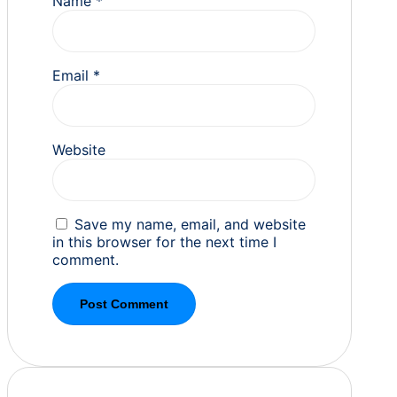
Name
*
Email
*
Website
Save my name, email, and website
in this browser for the next time I
comment.