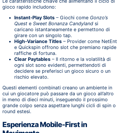
Le caratteristiche chiave che alimentano il ciclo di
gioco rapido includono:
Instant‑Play Slots
– Giochi come
Gonzo’s
Quest
e
Sweet Bonanza Candyland
si
caricano istantaneamente e permettono di
girare con un singolo tap.
High‑Variance Titles
– Provider come NetEnt
e Quickspin offrono slot che premiano rapide
raffiche di fortuna.
Clear Paytables
– Il ritorno e la volatilità di
ogni slot sono evidenti, permettendoti di
decidere se preferisci un gioco sicuro o un
rischio elevato.
Questi elementi combinati creano un ambiente in
cui un giocatore può passare da un gioco all’altro
in meno di dieci minuti, inseguendo il prossimo
grande colpo senza aspettare lunghi cicli di spin o
round estesi.
Esperienza Mobile‑First in