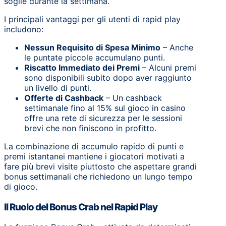
soglie durante la settimana.
I principali vantaggi per gli utenti di rapid play
includono:
Nessun Requisito di Spesa Minimo
– Anche
le puntate piccole accumulano punti.
Riscatto Immediato dei Premi
– Alcuni premi
sono disponibili subito dopo aver raggiunto
un livello di punti.
Offerte di Cashback
– Un cashback
settimanale fino al 15% sul gioco in casino
offre una rete di sicurezza per le sessioni
brevi che non finiscono in profitto.
La combinazione di accumulo rapido di punti e
premi istantanei mantiene i giocatori motivati a
fare più brevi visite piuttosto che aspettare grandi
bonus settimanali che richiedono un lungo tempo
di gioco.
Il Ruolo del Bonus Crab nel Rapid Play