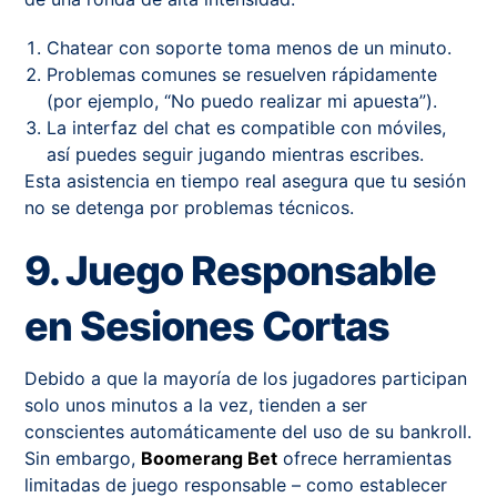
Chatear con soporte toma menos de un minuto.
Problemas comunes se resuelven rápidamente
(por ejemplo, “No puedo realizar mi apuesta”).
La interfaz del chat es compatible con móviles,
así puedes seguir jugando mientras escribes.
Esta asistencia en tiempo real asegura que tu sesión
no se detenga por problemas técnicos.
9. Juego Responsable
en Sesiones Cortas
Debido a que la mayoría de los jugadores participan
solo unos minutos a la vez, tienden a ser
conscientes automáticamente del uso de su bankroll.
Sin embargo,
Boomerang Bet
ofrece herramientas
limitadas de juego responsable – como establecer