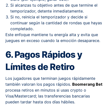
Si alcanzas tu objetivo antes de que termine el
temporizador, detente inmediatamente.
Si no, reinicia el temporizador y decide si
continuar según la cantidad de rondas que hayas
completado.
Este enfoque mantiene tu energía alta y evita que
juegues en exceso cuando la emoción desaparece.
6. Pagos Rápidos y
Límites de Retiro
Los jugadores que terminan juegos rápidamente
también valoran los pagos rápidos.
Boomerang Bet
procesa retiros en minutos si usas crypto o
Visa/Mastercard; las transferencias bancarias
pueden tardar hasta dos días hábiles.