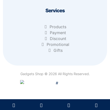
Services
Products
Payment
Discount
Promotional
Gifts
Gadgets Shop © 2026 All Rights Reserved.