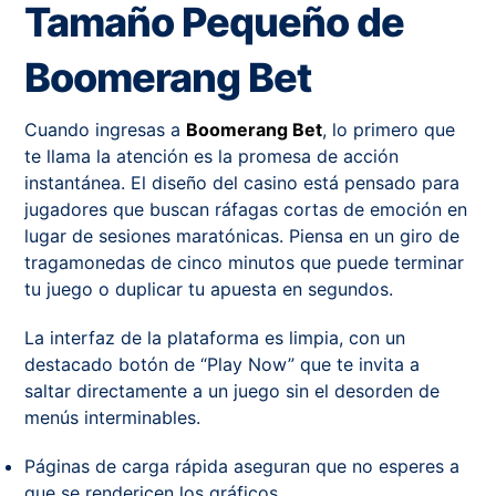
Tamaño Pequeño de
Boomerang Bet
Cuando ingresas a
Boomerang Bet
, lo primero que
te llama la atención es la promesa de acción
instantánea. El diseño del casino está pensado para
jugadores que buscan ráfagas cortas de emoción en
lugar de sesiones maratónicas. Piensa en un giro de
tragamonedas de cinco minutos que puede terminar
tu juego o duplicar tu apuesta en segundos.
La interfaz de la plataforma es limpia, con un
destacado botón de “Play Now” que te invita a
saltar directamente a un juego sin el desorden de
menús interminables.
Páginas de carga rápida aseguran que no esperes a
que se rendericen los gráficos.