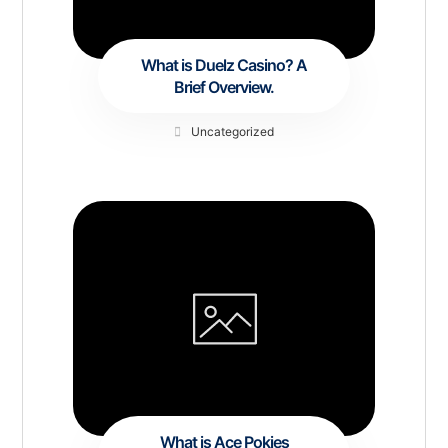
What is Duelz Casino? A
Brief Overview.
Uncategorized
What is Ace Pokies