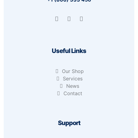
Useful Links
Our Shop
Services
News
Contact
Support