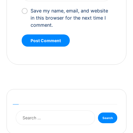
Save my name, email, and website
in this browser for the next time I
comment.