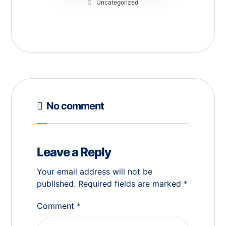
Uncategorized
No comment
Leave a Reply
Your email address will not be
published.
Required fields are marked
*
Comment
*