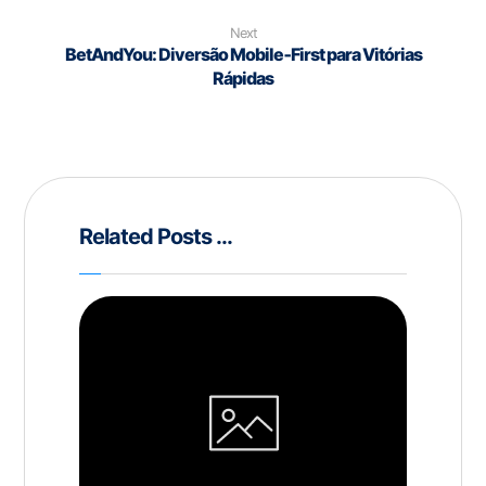
Next
BetAndYou: Diversão Mobile‑First para Vitórias
Rápidas
Related Posts ...