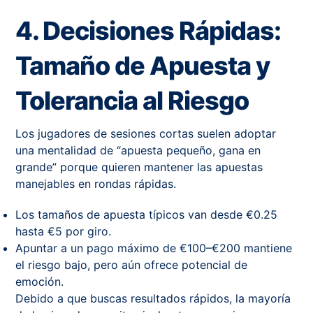
4. Decisiones Rápidas:
Tamaño de Apuesta y
Tolerancia al Riesgo
Los jugadores de sesiones cortas suelen adoptar
una mentalidad de “apuesta pequeño, gana en
grande” porque quieren mantener las apuestas
manejables en rondas rápidas.
Los tamaños de apuesta típicos van desde €0.25
hasta €5 por giro.
Apuntar a un pago máximo de €100–€200 mantiene
el riesgo bajo, pero aún ofrece potencial de
emoción.
Debido a que buscas resultados rápidos, la mayoría