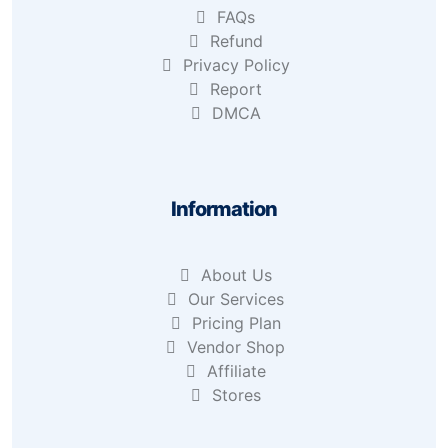
FAQs
Refund
Privacy Policy
Report
DMCA
Information
About Us
Our Services
Pricing Plan
Vendor Shop
Affiliate
Stores