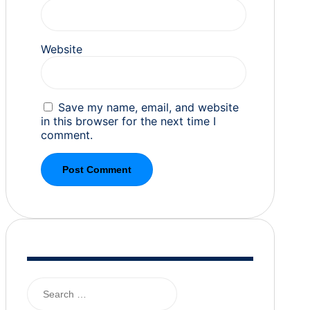
Website
Save my name, email, and website
in this browser for the next time I
comment.
Search
for: