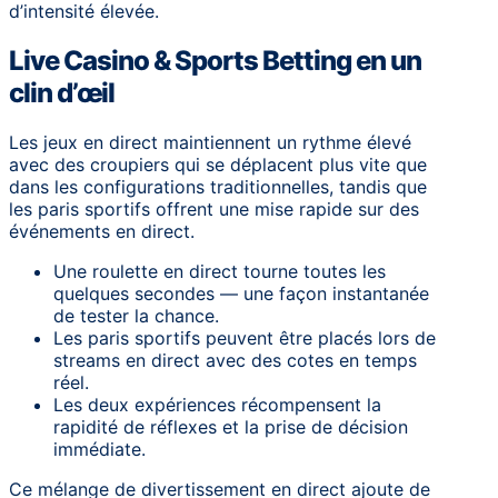
d’intensité élevée.
Live Casino & Sports Betting en un
clin d’œil
Les jeux en direct maintiennent un rythme élevé
avec des croupiers qui se déplacent plus vite que
dans les configurations traditionnelles, tandis que
les paris sportifs offrent une mise rapide sur des
événements en direct.
Une roulette en direct tourne toutes les
quelques secondes — une façon instantanée
de tester la chance.
Les paris sportifs peuvent être placés lors de
streams en direct avec des cotes en temps
réel.
Les deux expériences récompensent la
rapidité de réflexes et la prise de décision
immédiate.
Ce mélange de divertissement en direct ajoute de