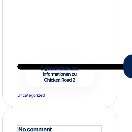
Eigenschaften und
Informationen zu
Chicken Road 2
Uncategorized
No comment