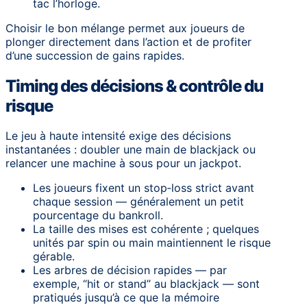
tac l’horloge.
Choisir le bon mélange permet aux joueurs de
plonger directement dans l’action et de profiter
d’une succession de gains rapides.
Timing des décisions & contrôle du
risque
Le jeu à haute intensité exige des décisions
instantanées : doubler une main de blackjack ou
relancer une machine à sous pour un jackpot.
Les joueurs fixent un stop‑loss strict avant
chaque session — généralement un petit
pourcentage du bankroll.
La taille des mises est cohérente ; quelques
unités par spin ou main maintiennent le risque
gérable.
Les arbres de décision rapides — par
exemple, “hit or stand” au blackjack — sont
pratiqués jusqu’à ce que la mémoire