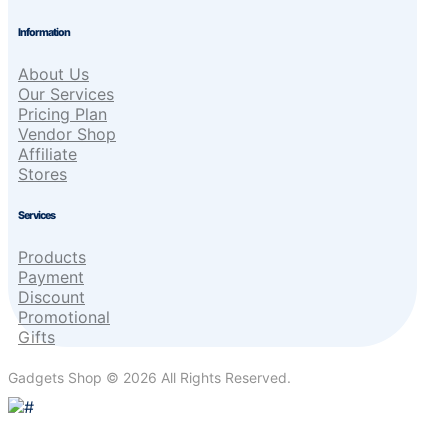
Information
About Us
Our Services
Pricing Plan
Vendor Shop
Affiliate
Stores
Services
Products
Payment
Discount
Promotional
Gifts
Gadgets Shop © 2026 All Rights Reserved.