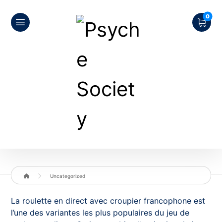
Uncategorized
La roulette en direct avec croupier francophone est
l’une des variantes les plus populaires du jeu de