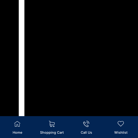
Home
Shopping Cart
Call Us
Wishlist