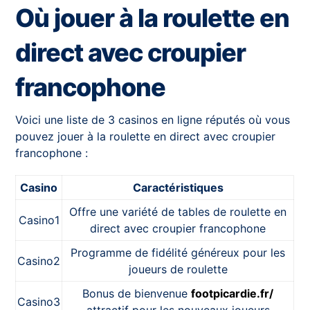
Où jouer à la roulette en
direct avec croupier
francophone
Voici une liste de 3 casinos en ligne réputés où vous
pouvez jouer à la roulette en direct avec croupier
francophone :
Casino
Caractéristiques
Offre une variété de tables de roulette en
Casino1
direct avec croupier francophone
Programme de fidélité généreux pour les
Casino2
joueurs de roulette
Bonus de bienvenue
footpicardie.fr/
Casino3