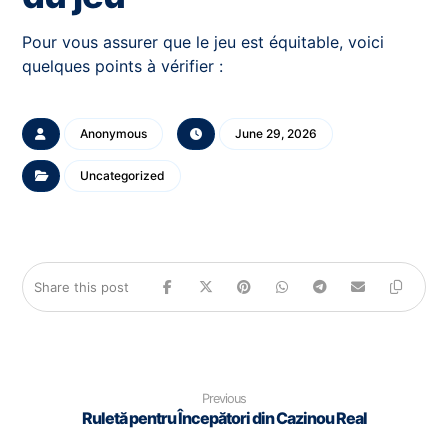
Pour vous assurer que le jeu est équitable, voici
quelques points à vérifier :
Anonymous
June 29, 2026
Uncategorized
Previous
Ruletă pentru Începători din Cazinou Real