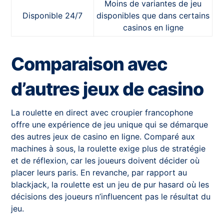
Moins de variantes de jeu
Disponible 24/7
disponibles que dans certains
casinos en ligne
Comparaison avec
d’autres jeux de casino
La roulette en direct avec croupier francophone
offre une expérience de jeu unique qui se démarque
des autres jeux de casino en ligne. Comparé aux
machines à sous, la roulette exige plus de stratégie
et de réflexion, car les joueurs doivent décider où
placer leurs paris. En revanche, par rapport au
blackjack, la roulette est un jeu de pur hasard où les
décisions des joueurs n’influencent pas le résultat du
jeu.