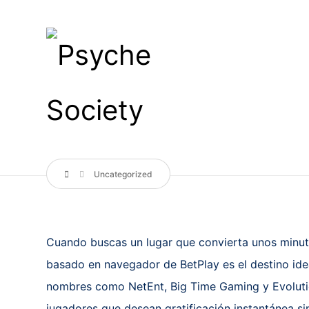
Uncategorized
Cuando buscas un lugar que convierta unos minuto
basado en navegador de BetPlay es el destino ide
nombres como NetEnt, Big Time Gaming y Evolutio
jugadores que desean gratificación instantánea si