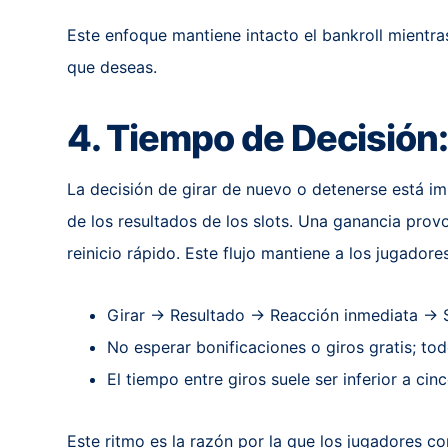
Este enfoque mantiene intacto el bankroll mientra
que deseas.
4. Tiempo de Decisión:
La decisión de girar de nuevo o detenerse está im
de los resultados de los slots. Una ganancia prov
reinicio rápido. Este flujo mantiene a los jugador
Girar → Resultado → Reacción inmediata → S
No esperar bonificaciones o giros gratis; tod
El tiempo entre giros suele ser inferior a ci
Este ritmo es la razón por la que los jugadores 