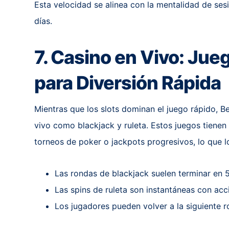
Esta velocidad se alinea con la mentalidad de sesi
días.
7. Casino en Vivo: Ju
para Diversión Rápida
Mientras que los slots dominan el juego rápido, B
vivo como blackjack y ruleta. Estos juegos tien
torneos de poker o jackpots progresivos, lo que l
Las rondas de blackjack suelen terminar en 
Las spins de ruleta son instantáneas con acc
Los jugadores pueden volver a la siguiente r