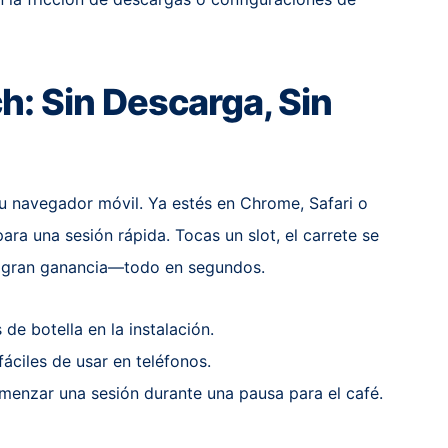
ch: Sin Descarga, Sin
tu navegador móvil. Ya estés en Chrome, Safari o
ara una sesión rápida. Tocas un slot, el carrete se
a gran ganancia—todo en segundos.
de botella en la instalación.
áciles de usar en teléfonos.
omenzar una sesión durante una pausa para el café.