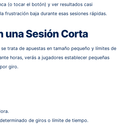
ca (o tocar el botón) y ver resultados casi
la frustración baja durante esas sesiones rápidas.
n una Sesión Corta
o se trata de apuestas en tamaño pequeño y límites de
ante horas, verás a jugadores establecer pequeñas
por giro.
ora.
determinado de giros o límite de tiempo.