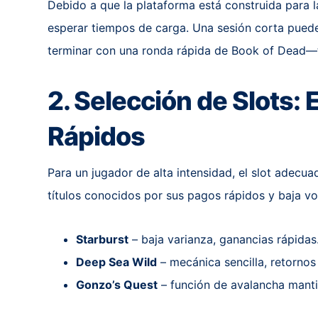
Debido a que la plataforma está construida para l
esperar tiempos de carga. Una sesión corta puede
terminar con una ronda rápida de Book of Dead—
2. Selección de Slots: 
Rápidos
Para un jugador de alta intensidad, el slot adecua
títulos conocidos por sus pagos rápidos y baja vo
Starburst
– baja varianza, ganancias rápidas
Deep Sea Wild
– mecánica sencilla, retornos
Gonzo’s Quest
– función de avalancha manti