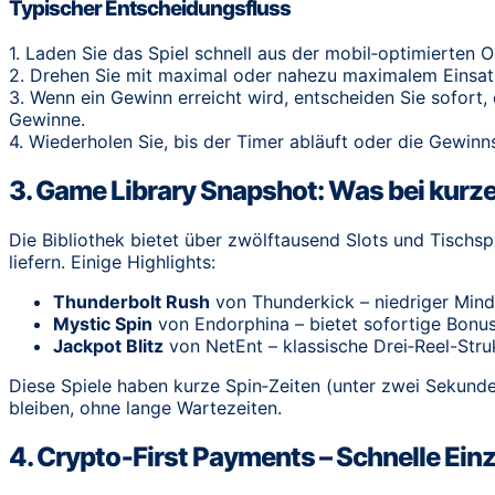
Typischer Entscheidungsfluss
1. Laden Sie das Spiel schnell aus der mobil‑optimierten O
2. Drehen Sie mit maximal oder nahezu maximalem Einsatz,
3. Wenn ein Gewinn erreicht wird, entscheiden Sie sofort
Gewinne.
4. Wiederholen Sie, bis der Timer abläuft oder die Gewinns
3. Game Library Snapshot: Was bei kurze
Die Bibliothek bietet über zwölftausend Slots und Tischspie
liefern. Einige Highlights:
Thunderbolt Rush
von Thunderkick – niedriger Mind‑W
Mystic Spin
von Endorphina – bietet sofortige Bonus-
Jackpot Blitz
von NetEnt – klassische Drei‑Reel-Struk
Diese Spiele haben kurze Spin‑Zeiten (unter zwei Sekunde
bleiben, ohne lange Wartezeiten.
4. Crypto‑First Payments – Schnelle E