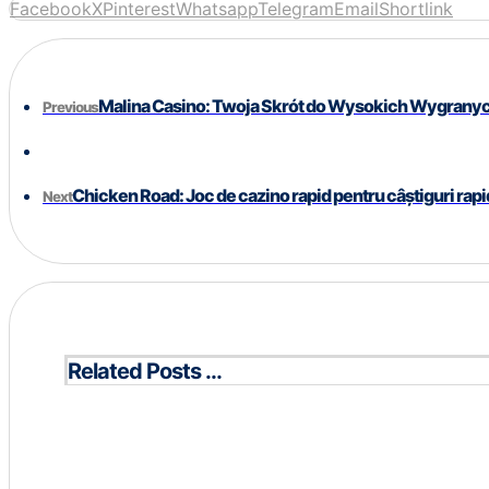
Facebook
X
Pinterest
Whatsapp
Telegram
Email
Shortlink
Malina Casino: Twoja Skrót do Wysokich Wygrany
Previous
Chicken Road: Joc de cazino rapid pentru câștiguri rap
Next
Related Posts ...