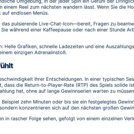
ndliche Umgebung, in der jeder Spin ein Gefühl der Dringlich
 von einem Reel zum nächsten wandern lässt. Wenn Sie die H
tt auf endlosen Menüs.
e das pulsierende Live-Chat-Icon—bereit, Fragen zu beant
s Sie während einer Kaffeepause oder nach einer Stunde Arb
: Helle Grafiken, schnelle Ladezeiten und eine Auszahlungss
einem einzigen Adrenalinstoß.
ühlt
 Geschwindigkeit Ihrer Entscheidungen. In einer typischen S
t, dass die Return-to-Player-Rate (RTP) des Spiels solide 
zahlung hat, ohne auf lange Gewinnserien warten zu müssen
Beispiel zehn Minuten oder bis sie ein festgelegtes Gewinnz
, sondern konzentrieren sich auf den nächsten großen Gewin
 in rascher Folge sehen, gefolgt von einem einzelnen Verl