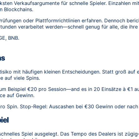
ärksten Verkaufsargumente für schnelle Spieler. Einzahlen m
en Blockchains.
ungen oder Plattformrichtlinien erfahren. Dennoch berich
tunden verarbeitet werden—schnell genug für alle, die ihr
GE, BNB.
ns
 Risiko mit häufigen kleinen Entscheidungen. Statt groß auf
e auf viele Spins.
zum Beispiel €20 pro Session—and es in 20 Einsätze à €1 auf
ce auf Gewinn.
ro Spin.
Stop-Regel: Auscashen bei €30 Gewinn oder nach
iel
r schnelles Spiel ausgelegt. Das Tempo des Dealers ist züg