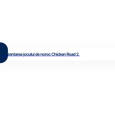
Prezentarea jocului de noroc Chicken Road 2.