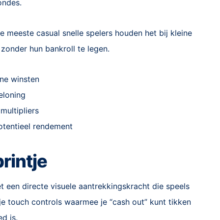
ondes.
 meeste casual snelle spelers houden het bij kleine
zonder hun bankroll te legen.
ine winsten
eloning
multipliers
otentieel rendement
rintje
 een directe visuele aantrekkingskracht die speels
je touch controls waarmee je “cash out” kunt tikken
d is.