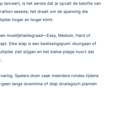
 lanceert, is het eerste dat je opvalt de belofte van
arathon sessies; het draait om de spanning die
iplier hoger en hoger klimt.
je een moeilijkheidsgraad—Easy, Medium, Hard of
apt. Elke stap is een beslissingspunt: doorgaan of
iplier ziet stijgen en het kleine piepje hoort dat
t.
rvaring. Spelers doen vaak meerdere rondes tijdens
an—geen lange downtime of diep strategisch plannen