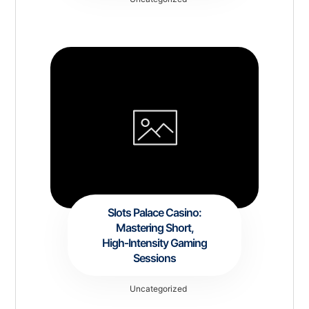
Slots Palace Casino:
Mastering Short,
High‑Intensity Gaming
Sessions
Uncategorized