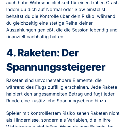
auch hohe Wahrscheinlichkeit für einen frühen Crash.
Indem du dich auf Normal oder Slow einstellst,
behältst du die Kontrolle über dein Risiko, während
du gleichzeitig eine stetige Reihe kleiner
Auszahlungen genießt, die die Session lebendig und
finanziell nachhaltig halten.
4. Raketen: Der
Spannungssteigerer
Raketen sind unvorhersehbare Elemente, die
während des Flugs zufällig erscheinen. Jede Rakete
halbiert den angesammelten Betrag und fügt jeder
Runde eine zusätzliche Spannungsebene hinzu.
Spieler mit kontrolliertem Risiko sehen Raketen nicht
als Hindernisse, sondern als Variablen, die in ihre
Wettstrategie einfließen. Wenn du zum Beispiel bei