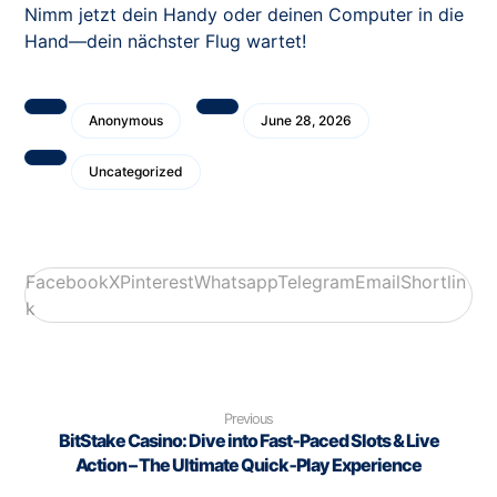
Nimm jetzt dein Handy oder deinen Computer in die
Hand—dein nächster Flug wartet!
Anonymous
June 28, 2026
Uncategorized
Facebook
X
Pinterest
Whatsapp
Telegram
Email
Shortlin
k
Previous
BitStake Casino: Dive into Fast‑Paced Slots & Live
Action – The Ultimate Quick‑Play Experience