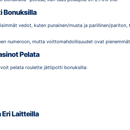
i Bonuksilla
isimmät vedot, kuten punainen/musta ja parillinen/pariton, 
een numeroon, mutta voittomahdollisuudet ovat pienemmät t
asinot Pelata
 voit pelata roulette jättipotti bonuksilla:
Eri Laitteilla