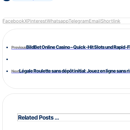
Facebook
X
Pinterest
Whatsapp
Telegram
Email
Shortlink
BildBet Online Casino – Quick‑Hit Slots und Rapid‑F
Previous
Légale Roulette sans dépôt initial: Jouez en ligne sans r
Next
Related Posts ...