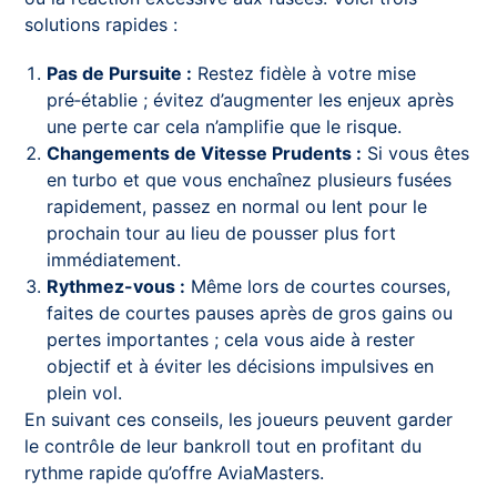
solutions rapides :
Pas de Pursuite :
Restez fidèle à votre mise
pré‑établie ; évitez d’augmenter les enjeux après
une perte car cela n’amplifie que le risque.
Changements de Vitesse Prudents :
Si vous êtes
en turbo et que vous enchaînez plusieurs fusées
rapidement, passez en normal ou lent pour le
prochain tour au lieu de pousser plus fort
immédiatement.
Rythmez-vous :
Même lors de courtes courses,
faites de courtes pauses après de gros gains ou
pertes importantes ; cela vous aide à rester
objectif et à éviter les décisions impulsives en
plein vol.
En suivant ces conseils, les joueurs peuvent garder
le contrôle de leur bankroll tout en profitant du
rythme rapide qu’offre AviaMasters.