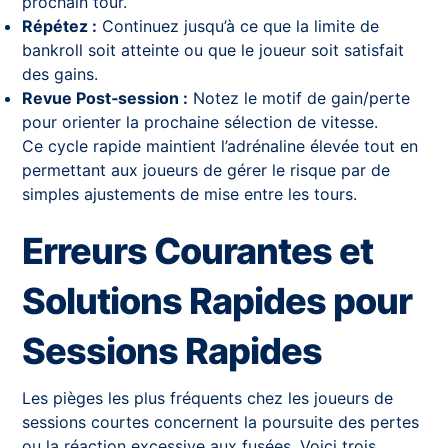
prochain tour.
Répétez :
Continuez jusqu’à ce que la limite de
bankroll soit atteinte ou que le joueur soit satisfait
des gains.
Revue Post‑session :
Notez le motif de gain/perte
pour orienter la prochaine sélection de vitesse.
Ce cycle rapide maintient l’adrénaline élevée tout en
permettant aux joueurs de gérer le risque par de
simples ajustements de mise entre les tours.
Erreurs Courantes et
Solutions Rapides pour
Sessions Rapides
Les pièges les plus fréquents chez les joueurs de
sessions courtes concernent la poursuite des pertes
ou la réaction excessive aux fusées. Voici trois