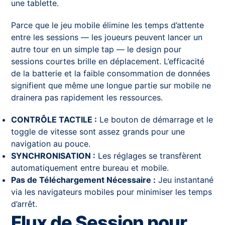
une tablette.
Parce que le jeu mobile élimine les temps d’attente
entre les sessions — les joueurs peuvent lancer un
autre tour en un simple tap — le design pour
sessions courtes brille en déplacement. L’efficacité
de la batterie et la faible consommation de données
signifient que même une longue partie sur mobile ne
drainera pas rapidement les ressources.
CONTRÔLE TACTILE :
Le bouton de démarrage et le
toggle de vitesse sont assez grands pour une
navigation au pouce.
SYNCHRONISATION :
Les réglages se transfèrent
automatiquement entre bureau et mobile.
Pas de Téléchargement Nécessaire :
Jeu instantané
via les navigateurs mobiles pour minimiser les temps
d’arrêt.
Flux de Session pour