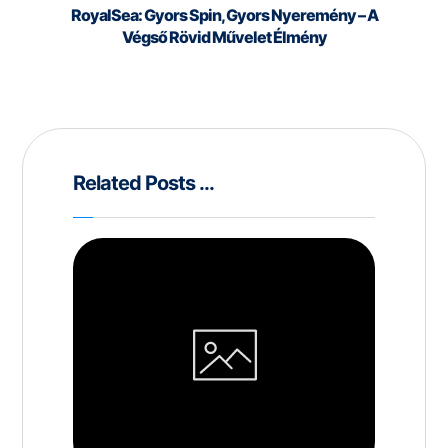
RoyalSea: Gyors Spin, Gyors Nyeremény – A
Végső Rövid Művelet Élmény
Related Posts ...