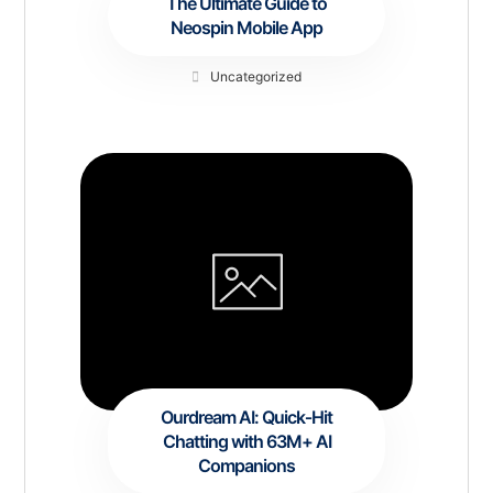
The Ultimate Guide to
Neospin Mobile App
Uncategorized
Ourdream AI: Quick‑Hit
Chatting with 63M+ AI
Companions