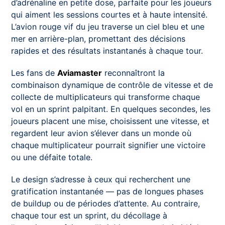
d’adrénaline en petite dose, parfaite pour les joueurs
qui aiment les sessions courtes et à haute intensité.
L’avion rouge vif du jeu traverse un ciel bleu et une
mer en arrière-plan, promettant des décisions
rapides et des résultats instantanés à chaque tour.
Les fans de
Aviamaster
reconnaîtront la
combinaison dynamique de contrôle de vitesse et de
collecte de multiplicateurs qui transforme chaque
vol en un sprint palpitant. En quelques secondes, les
joueurs placent une mise, choisissent une vitesse, et
regardent leur avion s’élever dans un monde où
chaque multiplicateur pourrait signifier une victoire
ou une défaite totale.
Le design s’adresse à ceux qui recherchent une
gratification instantanée — pas de longues phases
de buildup ou de périodes d’attente. Au contraire,
chaque tour est un sprint, du décollage à