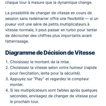
chaque tour à mesure que la dynamique change.
La possibilité de changer de vitesse en cours de
session sans redémarrer offre une flexibilité — si un
joueur voit une série de petits multiplicateurs à
vitesse normale, il peut passer en turbo pour tenter
de décrocher des chiffres plus importants avant
l’atterrissage.
Diagramme de Décision de Vitesse
Choisissez le montant de la mise.
Choisissez la vitesse selon votre humeur (rapide
pour l’excitation, lente pour la sécurité).
Appuyez sur “Play” et regardez le compteur
monter.
Si les multiplicateurs sont faibles après quelques
secondes, envisagez de changer de vitesse pour
le prochain tour.