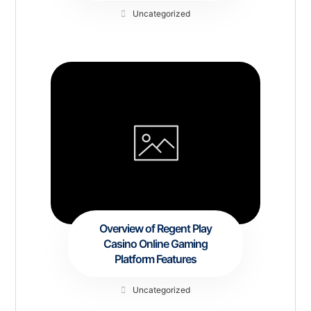
Uncategorized
Overview of Regent Play
Casino Online Gaming
Platform Features
Uncategorized