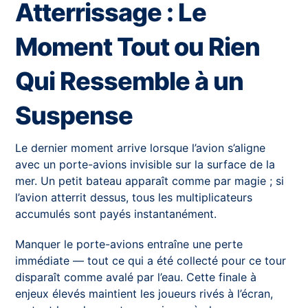
Atterrissage : Le
Moment Tout ou Rien
Qui Ressemble à un
Suspense
Le dernier moment arrive lorsque l’avion s’aligne
avec un porte-avions invisible sur la surface de la
mer. Un petit bateau apparaît comme par magie ; si
l’avion atterrit dessus, tous les multiplicateurs
accumulés sont payés instantanément.
Manquer le porte-avions entraîne une perte
immédiate — tout ce qui a été collecté pour ce tour
disparaît comme avalé par l’eau. Cette finale à
enjeux élevés maintient les joueurs rivés à l’écran,