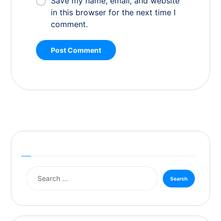
Save my name, email, and website
in this browser for the next time I
comment.