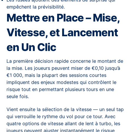
empêchent la prévisibilité.
Mettre en Place – Mise,
Vitesse, et Lancement
en Un Clic
La première décision rapide concerne le montant de
la mise. Les joueurs peuvent miser de €0,10 jusqu’à
€1 000, mais la plupart des sessions courtes
impliquent des enjeux modestes qui contrôlent le
risque tout en permettant plusieurs tours en une
seule fois.
Vient ensuite la sélection de la vitesse — un seul tap
qui verrouille le rythme du vol pour ce tour. Avec
quatre options de vitesse allant de lent à turbo, les
joueurs peuvent ajuster instantanément le risque