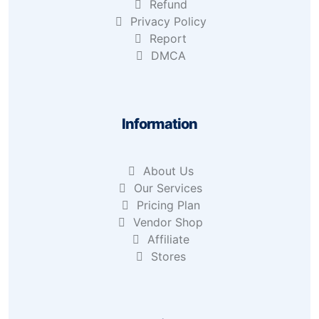
Refund
Privacy Policy
Report
DMCA
Information
About Us
Our Services
Pricing Plan
Vendor Shop
Affiliate
Stores