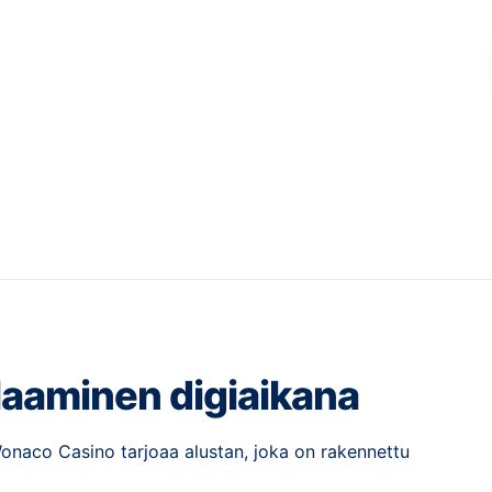
laaminen digiaikana
Wonaco Casino tarjoaa alustan, joka on rakennettu