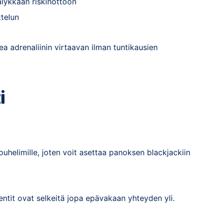
älykkään riskinottoon
ttelun
tea adrenaliinin virtaavan ilman tuntikausien
i
.
helimille, joten voit asettaa panoksen blackjackiin
ntit ovat selkeitä jopa epävakaan yhteyden yli.