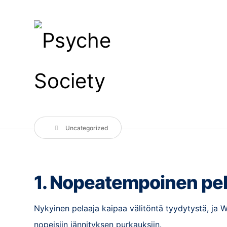
Uncategorized
1. Nopeatempoinen pe
Nykyinen pelaaja kaipaa välitöntä tyydytystä, ja 
nopeisiin jännityksen purkauksiin.