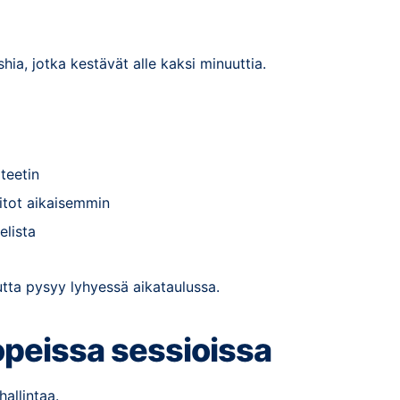
shia, jotka kestävät alle kaksi minuuttia.
iteetin
itot aikaisemmin
elista
ta pysyy lyhyessä aikataulussa.
nopeissa sessioissa
hallintaa.