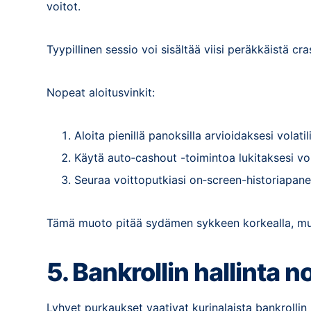
voitot.
Tyypillinen sessio voi sisältää viisi peräkkäistä cra
Nopeat aloitusvinkit:
Aloita pienillä panoksilla arvioidaksesi volatil
Käytä auto‑cashout -toimintoa lukitaksesi vo
Seuraa voittoputkiasi on‑screen-historiapane
Tämä muoto pitää sydämen sykkeen korkealla, mut
5. Bankrollin hallinta 
Lyhyet purkaukset vaativat kurinalaista bankrollin 