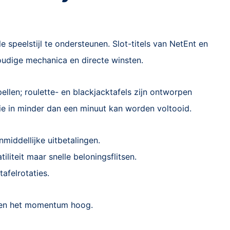
e speelstijl te ondersteunen. Slot-titels van NetEnt en
udige mechanica en directe winsten.
ellen; roulette- en blackjacktafels zijn ontworpen
ie in minder dan een minuut kan worden voltooid.
nmiddellijke uitbetalingen.
liteit maar snelle beloningsflitsen.
tafelrotaties.
g en het momentum hoog.