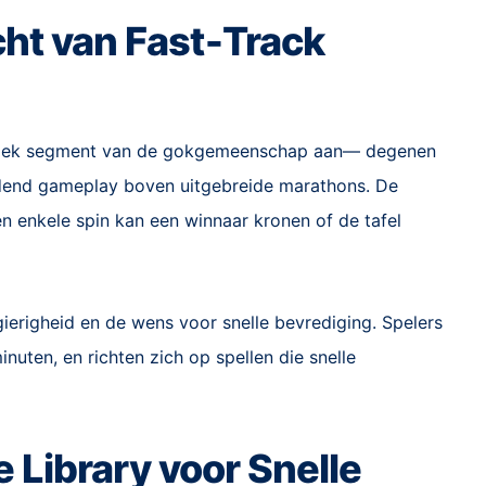
cht van Fast‑Track
cifiek segment van de gokgemeenschap aan— degenen
dend gameplay boven uitgebreide marathons. De
een enkele spin kan een winnaar kronen of de tafel
ierigheid en de wens voor snelle bevrediging. Spelers
minuten, en richten zich op spellen die snelle
 Library voor Snelle