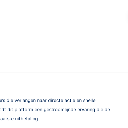
s die verlangen naar directe actie en snelle
iedt dit platform een gestroomlijnde ervaring die de
aatste uitbetaling.