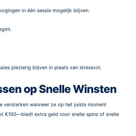
gingen in één sessie mogelijk blijven.
egint.
ies plezierig blijven in plaats van stressvol.
ssen op Snelle Winsten
e versterken wanneer ze op het juiste moment
€100—biedt extra geld voor snelle spins of snelle