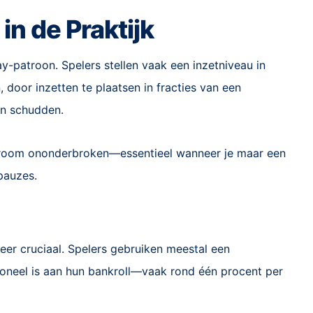
in de Praktijk
ay-patroon. Spelers stellen vaak een inzetniveau in
 door inzetten te plaatsen in fracties van een
en schudden.
troom ononderbroken—essentieel wanneer je maar een
pauzes.
eheer cruciaal. Spelers gebruiken meestal een
tioneel is aan hun bankroll—vaak rond één procent per