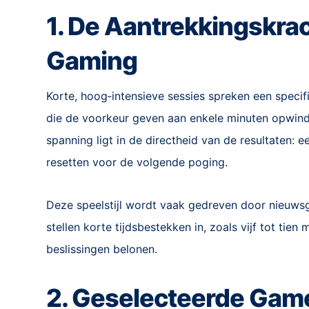
1. De Aantrekkingskra
Gaming
Korte, hoog‑intensieve sessies spreken een spe
die de voorkeur geven aan enkele minuten opwin
spanning ligt in de directheid van de resultaten: 
resetten voor de volgende poging.
Deze speelstijl wordt vaak gedreven door nieuwsg
stellen korte tijdsbestekken in, zoals vijf tot tien 
beslissingen belonen.
2. Geselecteerde Game