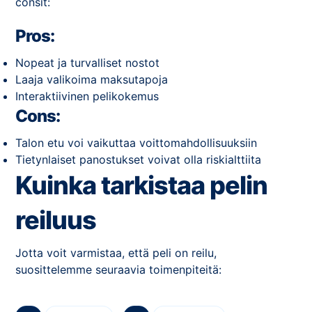
consit:
Pros:
Nopeat ja turvalliset nostot
Laaja valikoima maksutapoja
Interaktiivinen pelikokemus
Cons:
Talon etu voi vaikuttaa voittomahdollisuuksiin
Tietynlaiset panostukset voivat olla riskialttiita
Kuinka tarkistaa pelin
reiluus
Jotta voit varmistaa, että peli on reilu,
suosittelemme seuraavia toimenpiteitä: