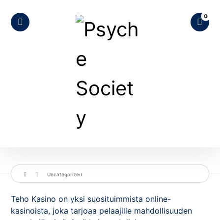
Uncategorized
Teho Kasino on yksi suosituimmista online-
kasinoista, joka tarjoaa pelaajille mahdollisuuden