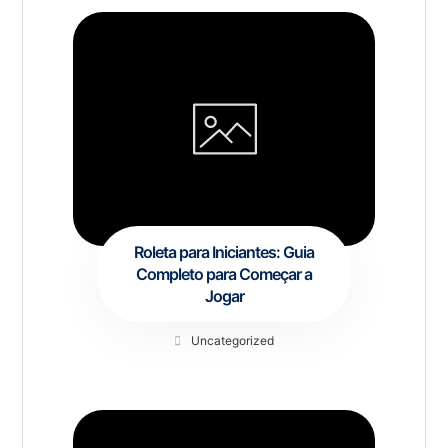
Roleta para Iniciantes: Guia
Completo para Começar a
Jogar
Uncategorized