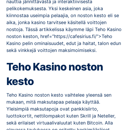
nauttia jännittävästä ja interaktiivisesta
pelikokemuksesta. Yksi keskeinen asia, joka
kiinnostaa useimpia pelaajia, on noston kesto eli se
aika, jonka kasino tarvitsee käsitellä voittojen
nostoja. Tässä artikkelissa käymme läpi Teho Kasino
noston keston,
href=”https://cafesirius.fi/”>Teho
Kasino pelin ominaisuudet, edut ja haitat, talon edun
sekä vinkkejä voittojen maksimoimiseksi.
Teho Kasino noston
kesto
Teho Kasino noston kesto vaihtelee yleensä sen
mukaan, mitä maksutapaa pelaaja käyttää.
Yleisimpiä maksutapoja ovat pankkisiirto,
luottokortit, nettilompakot kuten Skrill ja Neteller,
sekä erilaiset virtuaalivaluutat kuten Bitcoin. Alla
olevassa taulukossa on esitetty keskimääräiset