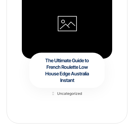
The Ultimate Guide to
French Roulette Low
House Edge Australia
Instant
Uncategorized