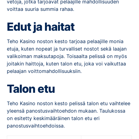
vetoja, jotka tarjoavat pelaajille mahdollisuuden
voittaa suuria summia rahaa.
Edut ja haitat
Teho Kasino noston kesto tarjoaa pelaajille monia
etuja, kuten nopeat ja turvalliset nostot sekä laajan
valikoiman maksutapoja. Toisaalta pelissä on myös
joitakin haittoja, kuten talon etu, joka voi vaikuttaa
pelaajan voittomahdollisuuksiin.
Talon etu
Teho Kasino noston kesto pelissä talon etu vaihtelee
yleensä panostusvaihtoehdon mukaan. Taulukossa
on esitetty keskimääräinen talon etu eri
panostusvaihtoehdoissa.