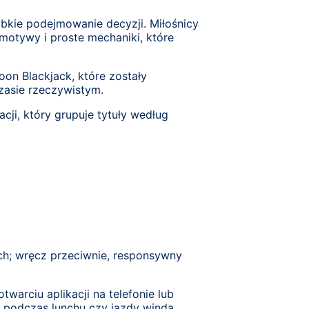
ybkie podejmowanie decyzji. Miłośnicy
motywy i proste mechaniki, które
oon Blackjack, które zostały
zasie rzeczywistym.
cji, który grupuje tytuły według
ych; wręcz przeciwnie, responsywny
warciu aplikacji na telefonie lub
 podczas lunchu czy jazdy windą.