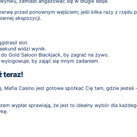
yniku, zamiast angażować się w długie sesje.
rzerwę przed ponownym wejściem; jeśli kilka razy z rzędu 
iernej ekspozycji.
gdrasil slot.
 sekund widzi wynik.
i do Gold Saloon Blackjack, by zagrać na żywo.
ę wylogowuje, by zająć się innym zadaniem.
 teraz!
ę, Mafia Casino jest gotowe spotkać Cię tam, gdzie jesteś 
ystem wypłat sprawiają, że jest to idealny wybór dla każde
wkę.