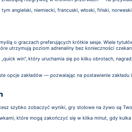
 angielski, niemiecki, francuski, włoski, fiński, norweski
ślą o graczach preferujących krótkie sesje. Wiele tytułów
re utrzymują poziom adrenaliny bez konieczności czekania
b „quick win”, który uruchamia się po kilku obrotach, nag
oste opcje zakładów — pozwalając na postawienie zakładu 
h
 chcesz szybko zobaczyć wyniki, gry stołowe na żywo są T
awkami, które mogą zakończyć się w kilka minut, gdy kulk