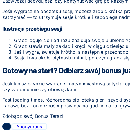
Zazwyczaj decydujesz, czy kontynuować grę po każdym w
Jeśli wygrasz na początku sesji, możesz zrobić krótką p
zatrzymać — to utrzymuje sesje krótkie i zapobiega nadm
Ilustracja przebiegu sesji
Gracz loguje się i od razu znajduje swoje ulubione Yg
Gracz stawia mały zakład i kręci; w ciągu dziesięciu
Jeśli wygra, świętuje krótko, a następnie przechodz
Sesja trwa około piętnastu minut, po czym gracz si
Gotowy na start? Odbierz swój bonus już
Jeśli lubisz szybkie wygrane i natychmiastową satysfakcj
czy w domu między obowiązkami.
Fast loading times, różnorodna biblioteka gier i szybki s
zabawą bez konieczności poświęcania godzin na rozgry
Zdobądź swój Bonus Teraz!
Anonymous