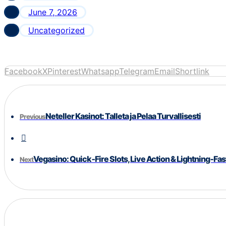
June 7, 2026
Uncategorized
Facebook
X
Pinterest
Whatsapp
Telegram
Email
Shortlink
Neteller Kasinot: Talleta ja Pelaa Turvallisesti
Previous
Vegasino: Quick‑Fire Slots, Live Action & Lightning‑Fa
Next