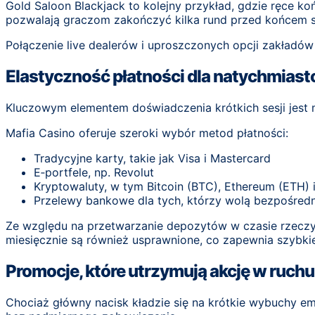
Gold Saloon Blackjack to kolejny przykład, gdzie ręce k
pozwalają graczom zakończyć kilka rund przed końcem se
Połączenie live dealerów i uproszczonych opcji zakładów 
Elastyczność płatności dla natychmias
Kluczowym elementem doświadczenia krótkich sesji jest
Mafia Casino oferuje szeroki wybór metod płatności:
Tradycyjne karty, takie jak Visa i Mastercard
E‑portfele, np. Revolut
Kryptowaluty, w tym Bitcoin (BTC), Ethereum (ETH) 
Przelewy bankowe dla tych, którzy wolą bezpośred
Ze względu na przetwarzanie depozytów w czasie rzeczy
miesięcznie są również usprawnione, co zapewnia szybki
Promocje, które utrzymują akcję w ruchu
Chociaż główny nacisk kładzie się na krótkie wybuchy em