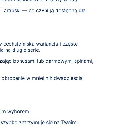
 i arabski — co czyni ją dostępną dla
 cechuje niska wariancja i częste
 na długie serie.
radzając bonusami lub darmowymi spinami,
i obrócenie w mniej niż dwadzieścia
woim wyborem.
a szybko zatrzymuje się na Twoim