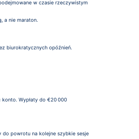
ra podejmowane w czasie rzeczywistym
, a nie maraton.
ez biurokratycznych opóźnień.
ć konto. Wypłaty do €20 000
 do powrotu na kolejne szybkie sesje