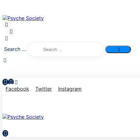
Search ...
Facebook
Twitter
Instagram
© Copyright 2026