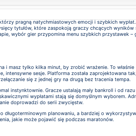
którzy pragną natychmiastowych emocji i szybkich wypłat. 
ysięcy tytułów, które zaspokoją graczy chcących wyników s
kanapie, wybór gier przypomina menu szybkich przystawek 
i masz tylko kilka minut, by zrobić wrażenie. To właśnie 
e, intensywne sesje. Platforma została zaprojektowana tak
ełączanie się z jednej gry na drugą bez tracenia tempa.
mal instynktownie. Gracze ustalają mały bankroll i od raz
łyskawicznymi wypłatami stają się domyślnym wyborem. Adr
nie doprowadzi do serii zwycięstw.
j o długoterminowym planowaniu, a bardziej o wykorzystywa
enia, jakie może pojawić się podczas maratonów.