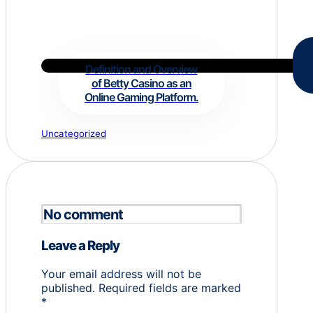
Definition and Overview
of Betty Casino as an
Online Gaming Platform.
Uncategorized
No comment
Leave a Reply
Your email address will not be
published.
Required fields are marked
*