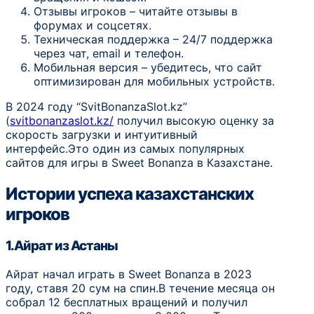
Отзывы игроков – читайте отзывы в
форумах и соцсетях.
Техническая поддержка – 24/7 поддержка
через чат, email и телефон.
Мобильная версия – убедитесь, что сайт
оптимизирован для мобильных устройств.
В 2024 году “SvitBonanzaSlot.kz”
(
svitbonanzaslot.kz/
получил высокую оценку за
скорость загрузки и интуитивный
интерфейс.Это один из самых популярных
сайтов для игры в Sweet Bonanza в Казахстане.
Истории успеха казахстанских
игроков
1.Айрат из Астаны
Айрат начал играть в Sweet Bonanza в 2023
году, ставя 20 сум на спин.В течение месяца он
собрал 12 бесплатных вращений и получил