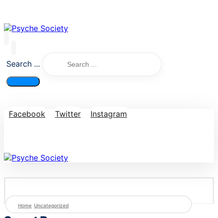
Search ...
Facebook
Twitter
Instagram
© Copyright 2026
Home
Uncategorized