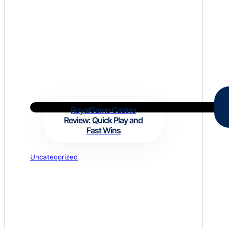
RoyalGame Casino
Review: Quick Play and
Fast Wins
Uncategorized