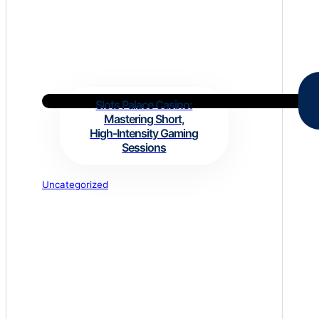
Slots Palace Casino:
Mastering Short,
High‑Intensity Gaming
Sessions
Uncategorized