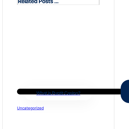
Related Posts ...
What is Puntit Casino?
Uncategorized