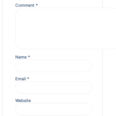
Comment
*
Name
*
Email
*
Website