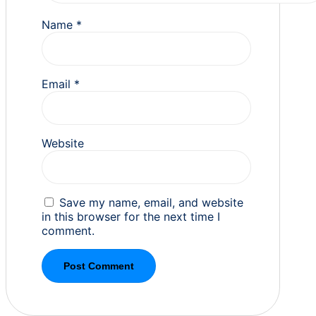
Name
*
Email
*
Website
Save my name, email, and website
in this browser for the next time I
comment.