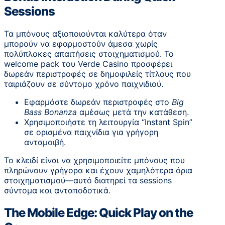
Sessions
Τα μπόνους αξιοποιούνται καλύτερα όταν
μπορούν να εφαρμοστούν άμεσα χωρίς
πολύπλοκες απαιτήσεις στοιχηματισμού. Το
welcome pack του Verde Casino προσφέρει
δωρεάν περιστροφές σε δημοφιλείς τίτλους που
ταιριάζουν σε σύντομο χρόνο παιχνιδιού.
Εφαρμόστε δωρεάν περιστροφές στο
Big
Bass Bonanza
αμέσως μετά την κατάθεση.
Χρησιμοποιήστε τη λειτουργία “Instant Spin”
σε ορισμένα παιχνίδια για γρήγορη
ανταμοιβή.
Το κλειδί είναι να χρησιμοποιείτε μπόνους που
πληρώνουν γρήγορα και έχουν χαμηλότερα όρια
στοιχηματισμού—αυτό διατηρεί τα sessions
σύντομα και ανταποδοτικά.
The Mobile Edge: Quick Play on the