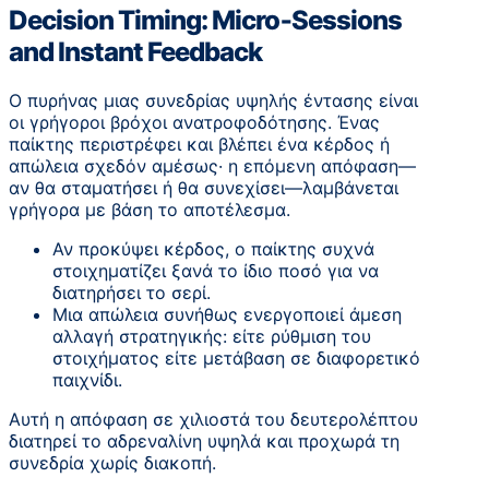
Decision Timing: Micro‑Sessions
and Instant Feedback
Ο πυρήνας μιας συνεδρίας υψηλής έντασης είναι
οι γρήγοροι βρόχοι ανατροφοδότησης. Ένας
παίκτης περιστρέφει και βλέπει ένα κέρδος ή
απώλεια σχεδόν αμέσως· η επόμενη απόφαση—
αν θα σταματήσει ή θα συνεχίσει—λαμβάνεται
γρήγορα με βάση το αποτέλεσμα.
Αν προκύψει κέρδος, ο παίκτης συχνά
στοιχηματίζει ξανά το ίδιο ποσό για να
διατηρήσει το σερί.
Μια απώλεια συνήθως ενεργοποιεί άμεση
αλλαγή στρατηγικής: είτε ρύθμιση του
στοιχήματος είτε μετάβαση σε διαφορετικό
παιχνίδι.
Αυτή η απόφαση σε χιλιοστά του δευτερολέπτου
διατηρεί το αδρεναλίνη υψηλά και προχωρά τη
συνεδρία χωρίς διακοπή.