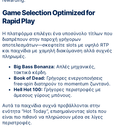
Game Selection Optimized for
Rapid Play
Η πλατφόρμα επιλέγει ένα υποσύνολο τίτλων που
διαπρέπουν στην παροχή γρήγορων
αποτελεσμάτων—σκεφτείτε slots με υψηλό RTP
και παιχνίδια με χαμηλή διακύμανση αλλά συχνές
πληρωμές.
Big Bass Bonanza:
Απλές μηχανικές,
τακτικά κέρδη.
Book of Dead:
Γρήγορες ενεργοποιήσεις
free‑spin διατηρούν το momentum ζωντανό.
Hell Hot 100:
Γρήγορες περιστροφές με
άμεσους γύρους μπόνους.
Αυτά τα παιχνίδια συχνά προβάλλονται στην
ενότητα “Hot Today”, επισημαίνοντας slots που
είναι πιο πιθανό να πληρώσουν μέσα σε λίγες
περιστροφές.