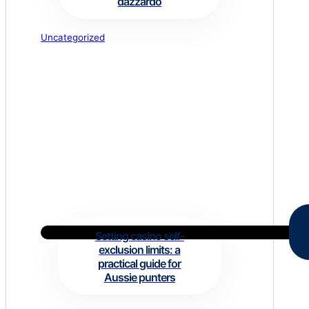
dazzardo
Uncategorized
Setting casino self-
exclusion limits: a
practical guide for
Aussie punters