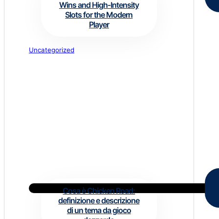
Wins and High‑Intensity
Slots for the Modern
Player
Uncategorized
Cosa è Chicken Road:
definizione e descrizione
di un tema da gioco