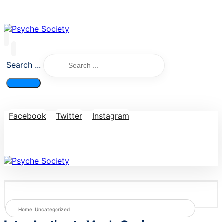
Search ...
Facebook
Twitter
Instagram
© Copyright 2026
Home
Uncategorized