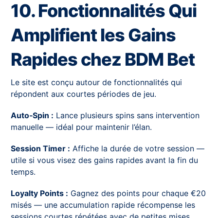
10. Fonctionnalités Qui
Amplifient les Gains
Rapides chez BDM Bet
Le site est conçu autour de fonctionnalités qui
répondent aux courtes périodes de jeu.
Auto‑Spin :
Lance plusieurs spins sans intervention
manuelle — idéal pour maintenir l’élan.
Session Timer :
Affiche la durée de votre session —
utile si vous visez des gains rapides avant la fin du
temps.
Loyalty Points :
Gagnez des points pour chaque €20
misés — une accumulation rapide récompense les
sessions courtes répétées avec de petites mises.