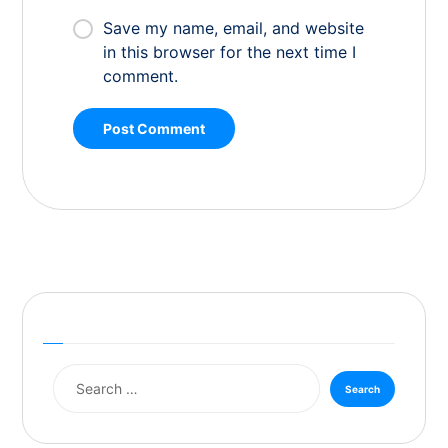
Save my name, email, and website
in this browser for the next time I
comment.