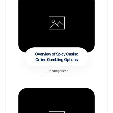
Overview of Spicy Casino
Online Gambling Options
Uncategorized