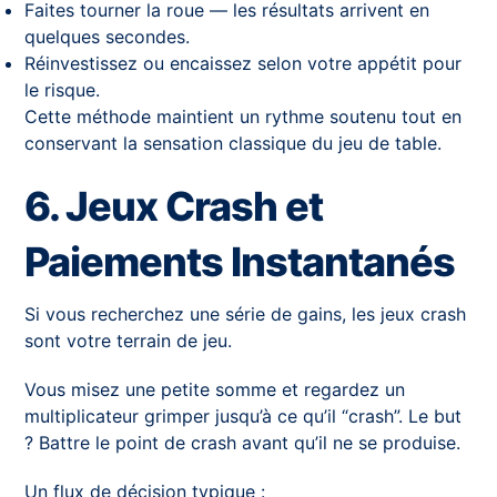
Faites tourner la roue — les résultats arrivent en
quelques secondes.
Réinvestissez ou encaissez selon votre appétit pour
le risque.
Cette méthode maintient un rythme soutenu tout en
conservant la sensation classique du jeu de table.
6. Jeux Crash et
Paiements Instantanés
Si vous recherchez une série de gains, les jeux crash
sont votre terrain de jeu.
Vous misez une petite somme et regardez un
multiplicateur grimper jusqu’à ce qu’il “crash”. Le but
? Battre le point de crash avant qu’il ne se produise.
Un flux de décision typique :