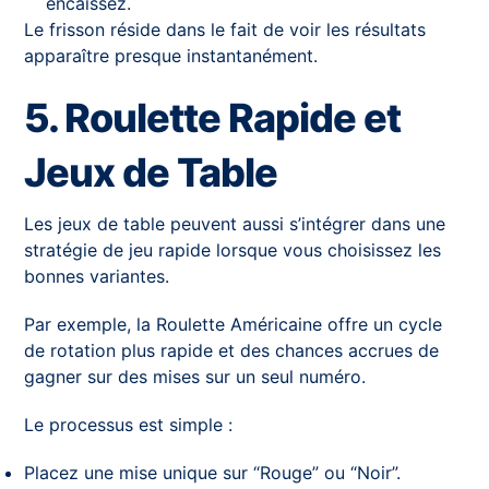
encaissez.
Le frisson réside dans le fait de voir les résultats
apparaître presque instantanément.
5. Roulette Rapide et
Jeux de Table
Les jeux de table peuvent aussi s’intégrer dans une
stratégie de jeu rapide lorsque vous choisissez les
bonnes variantes.
Par exemple, la Roulette Américaine offre un cycle
de rotation plus rapide et des chances accrues de
gagner sur des mises sur un seul numéro.
Le processus est simple :
Placez une mise unique sur “Rouge” ou “Noir”.