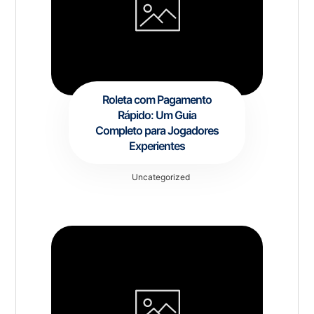
Roleta com Pagamento
Rápido: Um Guia
Completo para Jogadores
Experientes
Uncategorized