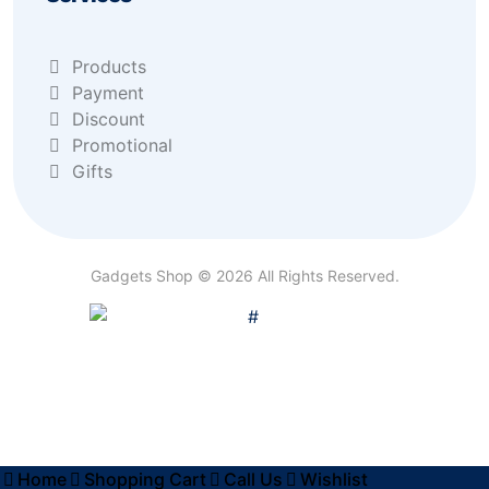
Products
Payment
Discount
Promotional
Gifts
Gadgets Shop © 2026 All Rights Reserved.
Home
Shopping Cart
Call Us
Wishlist