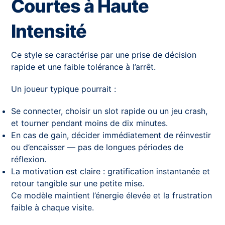
Courtes à Haute
Intensité
Ce style se caractérise par une prise de décision
rapide et une faible tolérance à l’arrêt.
Un joueur typique pourrait :
Se connecter, choisir un slot rapide ou un jeu crash,
et tourner pendant moins de dix minutes.
En cas de gain, décider immédiatement de réinvestir
ou d’encaisser — pas de longues périodes de
réflexion.
La motivation est claire : gratification instantanée et
retour tangible sur une petite mise.
Ce modèle maintient l’énergie élevée et la frustration
faible à chaque visite.