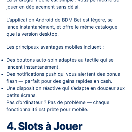
jouer en déplacement sans délai.
L’application Android de BDM Bet est légère, se
lance instantanément, et offre le même catalogue
que la version desktop.
Les principaux avantages mobiles incluent :
Des boutons auto‑spin adaptés au tactile qui se
lancent instantanément.
Des notifications push qui vous alertent des bonus
flash — parfait pour des gains rapides en cash.
Une disposition réactive qui s’adapte en douceur aux
petits écrans.
Pas d’ordinateur ? Pas de problème — chaque
fonctionnalité est prête pour mobile.
4. Slots à Jouer