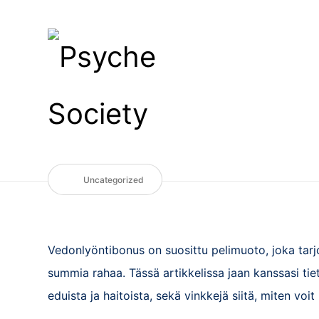
Uncategorized
Vedonlyöntibonus on suosittu pelimuoto, joka tarj
summia rahaa. Tässä artikkelissa jaan kanssasi ti
eduista ja haitoista, sekä vinkkejä siitä, miten voit