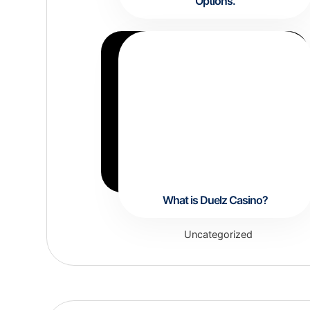
Options.
Uncategorized
What is Duelz Casino?
Uncategorized