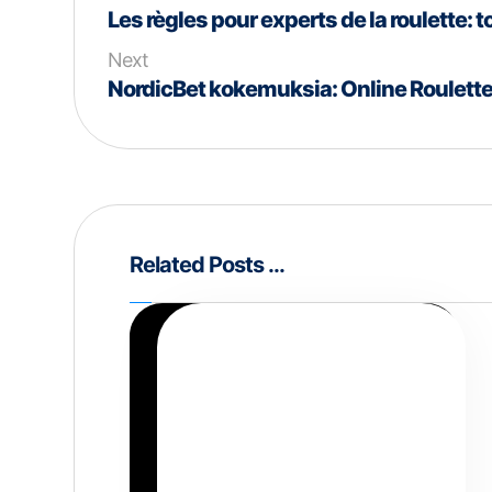
Les règles pour experts de la roulette: 
Next
NordicBet kokemuksia: Online Roulett
Related Posts ...