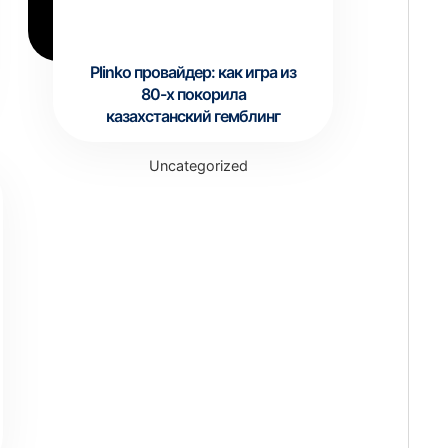
Plinko провайдер: как игра из
80-х покорила
казахстанский гемблинг
Uncategorized