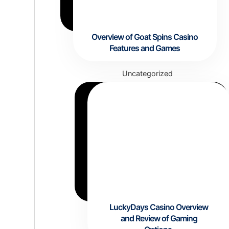
Overview of Goat Spins Casino
Features and Games
Uncategorized
LuckyDays Casino Overview
and Review of Gaming