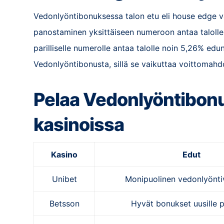
Vedonlyöntibonuksessa talon etu eli house edge v
panostaminen yksittäiseen numeroon antaa taloll
parilliselle numerolle antaa talolle noin 5,26% ed
Vedonlyöntibonusta, sillä se vaikuttaa voittomahdo
Pelaa Vedonlyöntibonu
kasinoissa
Kasino
Edut
Unibet
Monipuolinen vedonlyönti
Betsson
Hyvät bonukset uusille pe