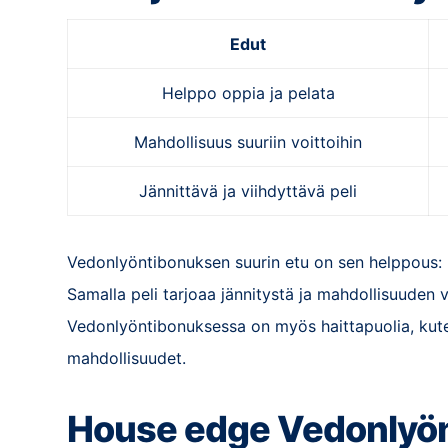
Edut
Helppo oppia ja pelata
Mahdollisuus suuriin voittoihin
Jännittävä ja viihdyttävä peli
Vedonlyöntibonuksen suurin etu on sen helppous: pe
Samalla peli tarjoaa jännitystä ja mahdollisuuden 
Vedonlyöntibonuksessa on myös haittapuolia, kute
mahdollisuudet.
House edge Vedonlyö