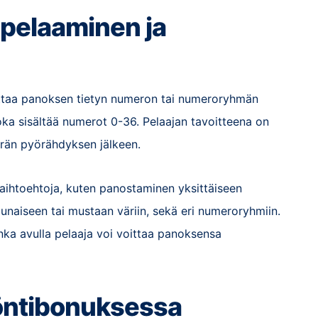
pelaaminen ja
ettaa panoksen tietyn numeron tai numeroryhmän
joka sisältää numerot 0-36. Pelaajan tavoitteena on
rän pyörähdyksen jälkeen.
aihtoehtoja, kuten panostaminen yksittäiseen
unaiseen tai mustaan väriin, sekä eri numeroryhmiin.
nka avulla pelaaja voi voittaa panoksensa
yöntibonuksessa