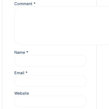
Comment
*
Name
*
Email
*
Website