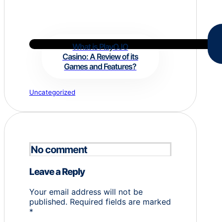
What is PlayOJO
Casino: A Review of its
Games and Features?
Uncategorized
No comment
Leave a Reply
Your email address will not be
published.
Required fields are marked
*