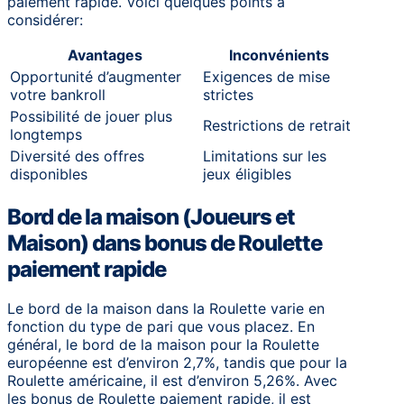
paiement rapide. Voici quelques points à
considérer:
Avantages
Inconvénients
Opportunité d’augmenter
Exigences de mise
votre bankroll
strictes
Possibilité de jouer plus
Restrictions de retrait
longtemps
Diversité des offres
Limitations sur les
disponibles
jeux éligibles
Bord de la maison (Joueurs et
Maison) dans bonus de Roulette
paiement rapide
Le bord de la maison dans la Roulette varie en
fonction du type de pari que vous placez. En
général, le bord de la maison pour la Roulette
européenne est d’environ 2,7%, tandis que pour la
Roulette américaine, il est d’environ 5,26%. Avec
les bonus de Roulette paiement rapide, il est