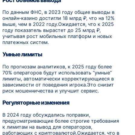
Рост объёмов вывода
По данным ФНС, в 2023 году общие выводы в
онлайн‑казино достигли 18 млрд ₽, что на 12%
выше, чем в 2022 году.Ожидается, что к 2025
году показатель вырастет до 25 млрд ₽,
учитывая рост мобильных платформ и новых
платежных систем.
Умные лимиты
По прогнозам аналитиков, к 2025 году более
70% операторов будут использовать “умные”
лимиты, автоматически корректирующиеся в
зависимости от поведения игрока.Это снизит
риск мошенничества и улучшит сервис.
Регуляторные изменения
В 2024 году обсуждались поправки,
предусматривающие более строгие требования
к лимитам на вывод для операторов,
работающих с криптовалютой.Ожидается, что в