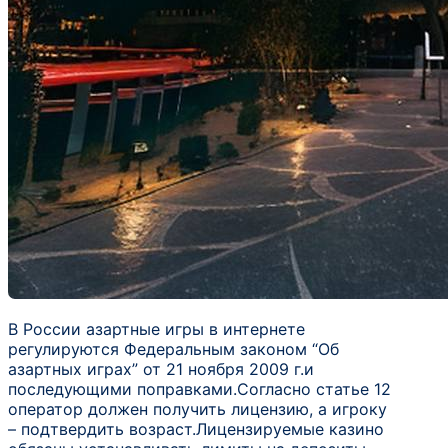
В России азартные игры в интернете
регулируются Федеральным законом “Об
азартных играх” от 21 ноября 2009 г.и
последующими поправками.Согласно статье 12
оператор должен получить лицензию, а игроку
– подтвердить возраст.Лицензируемые казино