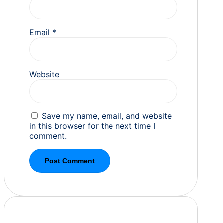
Email
*
Website
Save my name, email, and website
in this browser for the next time I
comment.