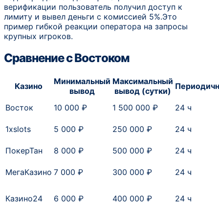
верификации пользователь получил доступ к
лимиту и вывел деньги с комиссией 5%.Это
пример гибкой реакции оператора на запросы
крупных игроков.
Сравнение с Востоком
Минимальный
Максимальный
Казино
Периодичн
вывод
вывод (сутки)
Восток
10 000 ₽
1 500 000 ₽
24 ч
1xslots
5 000 ₽
250 000 ₽
24 ч
ПокерТан
8 000 ₽
500 000 ₽
24 ч
МегаКазино
7 000 ₽
300 000 ₽
24 ч
Казино24
6 000 ₽
400 000 ₽
24 ч