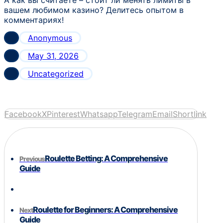
вашем любимом казино? Делитесь опытом в
комментариях!
Anonymous
May 31, 2026
Uncategorized
Facebook
X
Pinterest
Whatsapp
Telegram
Email
Shortlink
Roulette Betting: A Comprehensive
Previous
Guide
Roulette for Beginners: A Comprehensive
Next
Guide