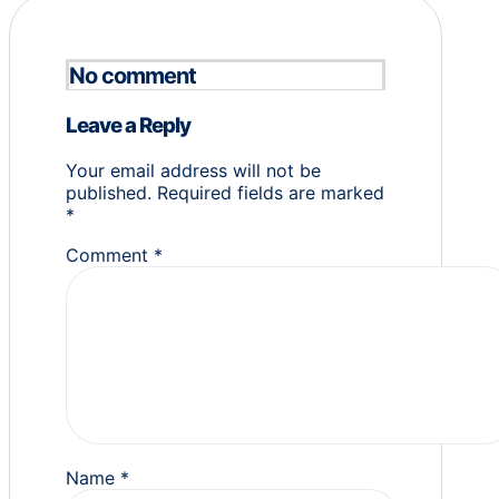
No comment
Leave a Reply
Your email address will not be
published.
Required fields are marked
*
Comment
*
Name
*