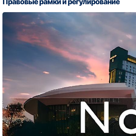
Правовые рамки и регулирование