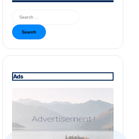
Search
for:
Ads