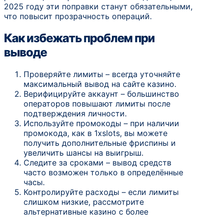
2025 году эти поправки станут обязательными,
что повысит прозрачность операций.
Как избежать проблем при
выводе
Проверяйте лимиты – всегда уточняйте
максимальный вывод на сайте казино.
Верифицируйте аккаунт – большинство
операторов повышают лимиты после
подтверждения личности.
Используйте промокоды – при наличии
промокода, как в 1xslots, вы можете
получить дополнительные фриспины и
увеличить шансы на выигрыш.
Следите за сроками – вывод средств
часто возможен только в определённые
часы.
Контролируйте расходы – если лимиты
слишком низкие, рассмотрите
альтернативные казино с более