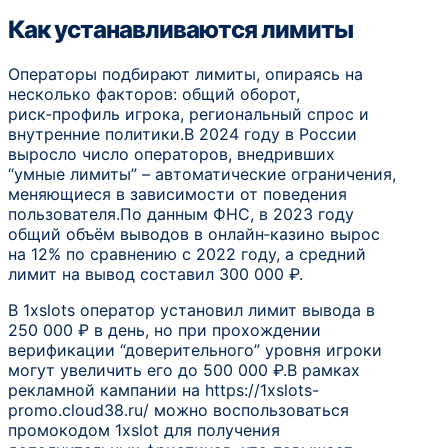
Как устанавливаются лимиты
Операторы подбирают лимиты, опираясь на
несколько факторов: общий оборот,
риск‑профиль игрока, региональный спрос и
внутренние политики.В 2024 году в России
выросло число операторов, внедривших
“умные лимиты” – автоматические ограничения,
меняющиеся в зависимости от поведения
пользователя.По данным ФНС, в 2023 году
общий объём выводов в онлайн‑казино вырос
на 12% по сравнению с 2022 году, а средний
лимит на вывод составил 300 000 ₽.
В 1xslots оператор установил лимит вывода в
250 000 ₽ в день, но при прохождении
верификации “доверительного” уровня игроки
могут увеличить его до 500 000 ₽.В рамках
рекламной кампании на https://1xslots-
promo.cloud38.ru/ можно воспользоваться
промокодом 1xslot для получения