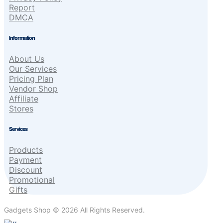
Report
DMCA
Information
About Us
Our Services
Pricing Plan
Vendor Shop
Affiliate
Stores
Services
Products
Payment
Discount
Promotional
Gifts
Gadgets Shop © 2026 All Rights Reserved.