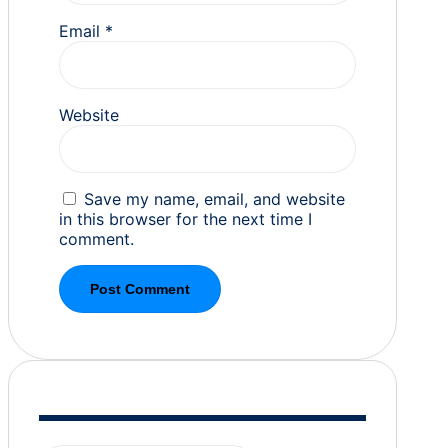
Email
*
Website
Save my name, email, and website
in this browser for the next time I
comment.