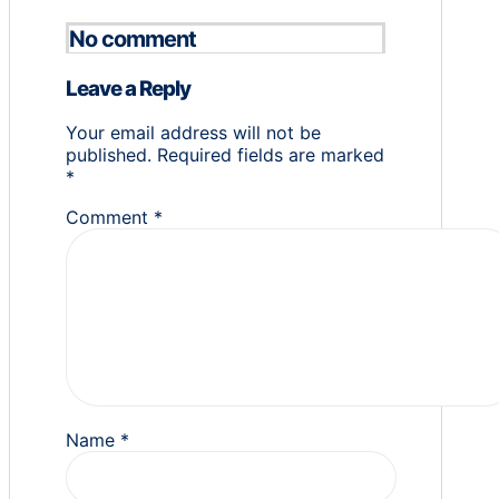
No comment
Leave a Reply
Your email address will not be
published.
Required fields are marked
*
Comment
*
Name
*