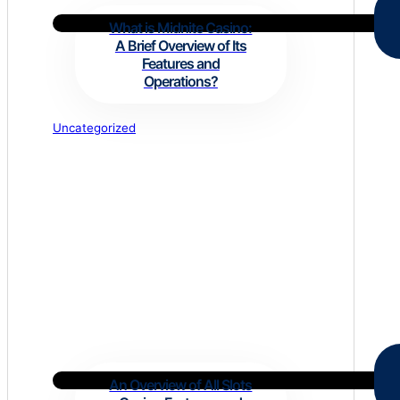
What is Midnite Casino:
A Brief Overview of Its
Features and
Operations?
Uncategorized
An Overview of All Slots