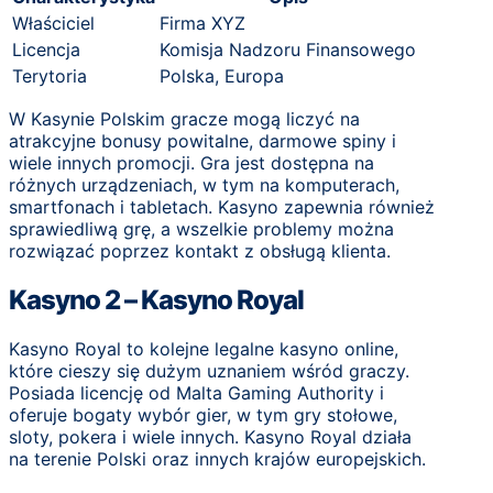
Właściciel
Firma XYZ
Licencja
Komisja Nadzoru Finansowego
Terytoria
Polska, Europa
W Kasynie Polskim gracze mogą liczyć na
atrakcyjne bonusy powitalne, darmowe spiny i
wiele innych promocji. Gra jest dostępna na
różnych urządzeniach, w tym na komputerach,
smartfonach i tabletach. Kasyno zapewnia również
sprawiedliwą grę, a wszelkie problemy można
rozwiązać poprzez kontakt z obsługą klienta.
Kasyno 2 – Kasyno Royal
Kasyno Royal to kolejne legalne kasyno online,
które cieszy się dużym uznaniem wśród graczy.
Posiada licencję od Malta Gaming Authority i
oferuje bogaty wybór gier, w tym gry stołowe,
sloty, pokera i wiele innych. Kasyno Royal działa
na terenie Polski oraz innych krajów europejskich.