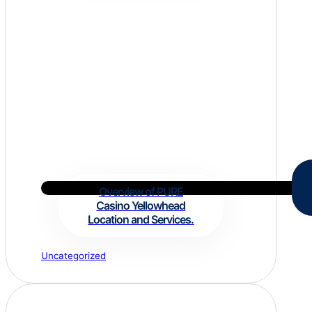
Overview of PURE
Casino Yellowhead
Location and Services.
Uncategorized