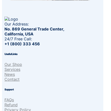
Our Address:
No. 869 General Trade Center,
California, USA
24/7 Free Call:
+1 (800) 333 456
Useful Links
Our Shop
Services
News
Contact
Support
FAQs
Refund
Privacy Policy