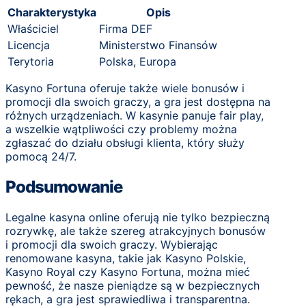
Charakterystyka
Opis
Właściciel
Firma DEF
Licencja
Ministerstwo Finansów
Terytoria
Polska, Europa
Kasyno Fortuna oferuje także wiele bonusów i
promocji dla swoich graczy, a gra jest dostępna na
różnych urządzeniach. W kasynie panuje fair play,
a wszelkie wątpliwości czy problemy można
zgłaszać do działu obsługi klienta, który służy
pomocą 24/7.
Podsumowanie
Legalne kasyna online oferują nie tylko bezpieczną
rozrywkę, ale także szereg atrakcyjnych bonusów
i promocji dla swoich graczy. Wybierając
renomowane kasyna, takie jak Kasyno Polskie,
Kasyno Royal czy Kasyno Fortuna, można mieć
pewność, że nasze pieniądze są w bezpiecznych
rękach, a gra jest sprawiedliwa i transparentna.