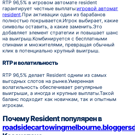
RTP 96,5% в игровом автомате resident
гарантирует честные выплаты:
игровой автомат
resident
.При активации один из барабанов
полностью покрывается.Игрок выбирает, какие
символы оставить, а какие заменить.Это
добавляет элемент стратегии и повышает шанс
на выигрыш.Комбинируется с бесплатными
спинами и множителями, превращая обычный
клик в потенциально крупный выигрыш.
RTP и волатильность
RTP 96,5% делает Resident одним из самых
выгодных слотов на рынке.Умеренная
волатильность обеспечивает регулярные
выигрыши, а иногда и крупные выплаты.Такой
баланс подходит как новичкам, так и опытным
игрокам.
Почему Resident популярен в
roadsidecartowingmelbourne.bloggersd