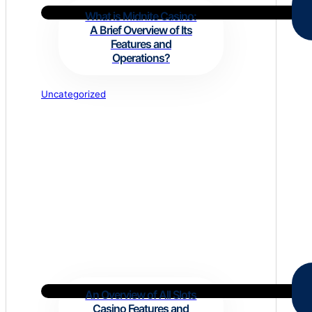
What is Midnite Casino:
A Brief Overview of Its
Features and
Operations?
Uncategorized
An Overview of All Slots
Casino Features and