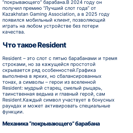
“покрывающего” барабана.В 2024 году он
получил премию “Лучший слот года” от
Kazakhstan Gaming Association, а в 2025 году
появился мобильный клиент, позволяющий
играть на любом устройстве без потери
качества.
Что такое Resident
Resident – это слот с пятью барабанами и тремя
строками, но за кажущейся простотой
скрывается ряд особенностей.Графика
выполнена в ярких, но сбалансированных
тонах, а символы – герои из вселенной
Resident: мудрый старец, смелый рыцарь,
таинственная ведьма и главный герой, сам
Resident.Каждый символ участвует в бонусных
раундах и может активировать специальные
функции.
Механика “покрывающего” барабана