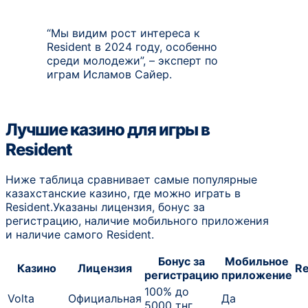
“Мы видим рост интереса к
Resident в 2024 году, особенно
среди молодежи”, – эксперт по
играм Исламов Сайер.
Лучшие казино для игры в
Resident
Ниже таблица сравнивает самые популярные
казахстанские казино, где можно играть в
Resident.Указаны лицензия, бонус за
регистрацию, наличие мобильного приложения
и наличие самого Resident.
Бонус за
Мобильное
Казино
Лицензия
Re
регистрацию
приложение
100% до
Volta
Официальная
Да
5000 тнг