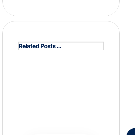
Related Posts ...