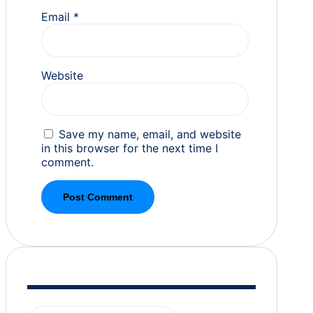
Email
*
Website
Save my name, email, and website
in this browser for the next time I
comment.
Search