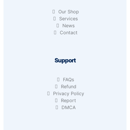
Our Shop
Services
News
Contact
Support
FAQs
Refund
Privacy Policy
Report
DMCA