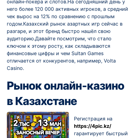
онлайн‑покера и слотов.На сегодняшний день у
него более 120 000 активных игроков, а средний
чек вырос на 12% по сравнению с прошлым
годом.Казахский рынок азартных игр сейчас в
разгаре, и этот бренд быстро нашёл свою
аудиторию.Давайте посмотрим, что стало
ключом
к этому росту, как складываются
финансовые цифры и чем Sultan Games
отличается от конкурентов, например, Volta
Casino.
Рынок онлайн‑казино
в Казахстане
Регистрация на
https://4pic.kz/
гарантирует быстрый