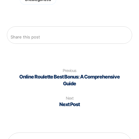
Previous
Online Roulette Best Bonus: A Comprehensive
Guide
Next
Next Post