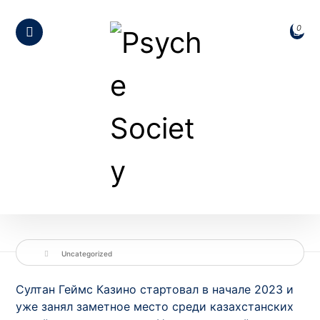
Uncategorized
Султан Геймс Казино стартовал в начале 2023 и
уже занял заметное место среди казахстанских