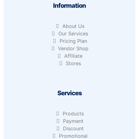
Information
About Us
Our Services
Pricing Plan
Vendor Shop
Affiliate
Stores
Services
Products
Payment
Discount
Promotional