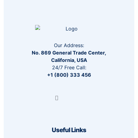
Our Address:
No. 869 General Trade Center,
California, USA
24/7 Free Call:
+1 (800) 333 456
Useful Links