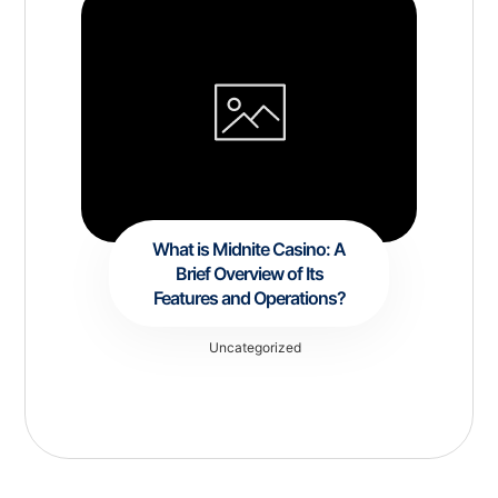
What is Midnite Casino: A
Brief Overview of Its
Features and Operations?
Uncategorized