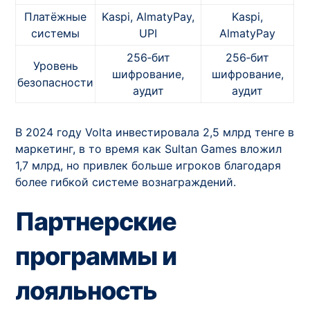
Платёжные
Kaspi, AlmatyPay,
Kaspi,
системы
UPI
AlmatyPay
256‑бит
256‑бит
Уровень
шифрование,
шифрование,
безопасности
аудит
аудит
В 2024 году Volta инвестировала 2,5 млрд тенге в
маркетинг, в то время как Sultan Games вложил
1,7 млрд, но привлек больше игроков благодаря
более гибкой системе вознаграждений.
Партнерские
программы и
лояльность