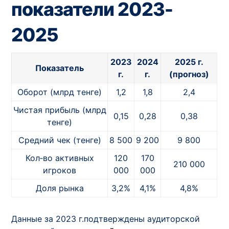
показатели 2023-
2025
2023
2024
2025 г.
Показатель
г.
г.
(прогноз)
Оборот (млрд тенге)
1,2
1,8
2,4
Чистая прибыль (млрд
0,15
0,28
0,38
тенге)
Средний чек (тенге)
8 500
9 200
9 800
Кол‑во активных
120
170
210 000
игроков
000
000
Доля рынка
3,2%
4,1%
4,8%
Данные за 2023 г.подтверждены аудиторской