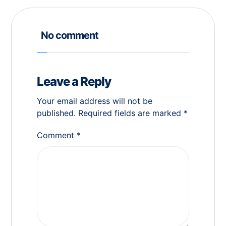
No comment
Leave a Reply
Your email address will not be
published.
Required fields are marked
*
Comment
*