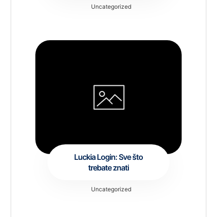
Uncategorized
Luckia Login: Sve što
trebate znati
Uncategorized