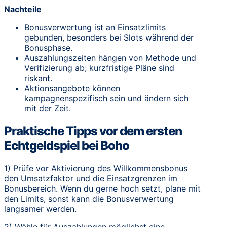
Nachteile
Bonusverwertung ist an Einsatzlimits
gebunden, besonders bei Slots während der
Bonusphase.
Auszahlungszeiten hängen von Methode und
Verifizierung ab; kurzfristige Pläne sind
riskant.
Aktionsangebote können
kampagnenspezifisch sein und ändern sich
mit der Zeit.
Praktische Tipps vor dem ersten
Echtgeldspiel bei Boho
1) Prüfe vor Aktivierung des Willkommensbonus
den Umsatzfaktor und die Einsatzgrenzen im
Bonusbereich. Wenn du gerne hoch setzt, plane mit
den Limits, sonst kann die Bonusverwertung
langsamer werden.
2) Wähle für Auszahlungen möglichst eine