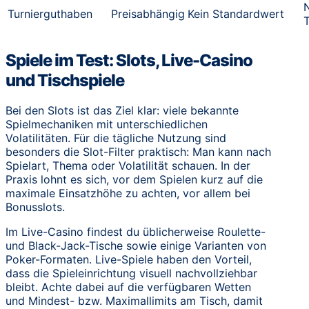
Turnierguthaben
Preisabhängig
Kein Standardwert
T
Spiele im Test: Slots, Live-Casino
und Tischspiele
Bei den Slots ist das Ziel klar: viele bekannte
Spielmechaniken mit unterschiedlichen
Volatilitäten. Für die tägliche Nutzung sind
besonders die Slot-Filter praktisch: Man kann nach
Spielart, Thema oder Volatilität schauen. In der
Praxis lohnt es sich, vor dem Spielen kurz auf die
maximale Einsatzhöhe zu achten, vor allem bei
Bonusslots.
Im Live-Casino findest du üblicherweise Roulette-
und Black-Jack-Tische sowie einige Varianten von
Poker-Formaten. Live-Spiele haben den Vorteil,
dass die Spieleinrichtung visuell nachvollziehbar
bleibt. Achte dabei auf die verfügbaren Wetten
und Mindest- bzw. Maximallimits am Tisch, damit