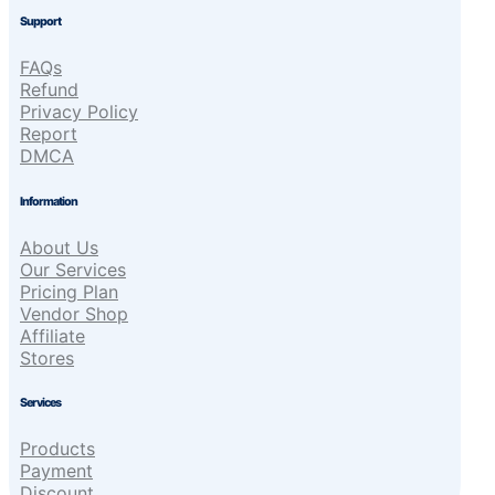
Support
FAQs
Refund
Privacy Policy
Report
DMCA
Information
About Us
Our Services
Pricing Plan
Vendor Shop
Affiliate
Stores
Services
Products
Payment
Discount